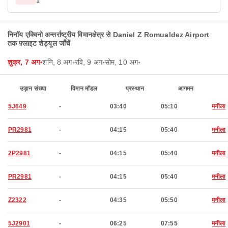
1
निनॉय एक्विनो अन्तर्राष्ट्रीय विमानक्षेत्र से Daniel Z Romualdez Airport
तक फ़्लाइट शेड्यूल जाँचें
शुक्र, 7 अग॰
शनि, 8 अग॰
रवि, 9 अग॰
सोम, 10 अग॰
उड़ान संख्या
विमान मॉडल
प्रस्थान
आगमन
5J649
-
03:40
05:10
मनीला
PR2981
-
04:15
05:40
मनीला
2P2981
-
04:15
05:40
मनीला
PR2981
-
04:15
05:40
मनीला
Z2322
-
04:35
05:50
मनीला
5J2901
-
06:25
07:55
मनीला