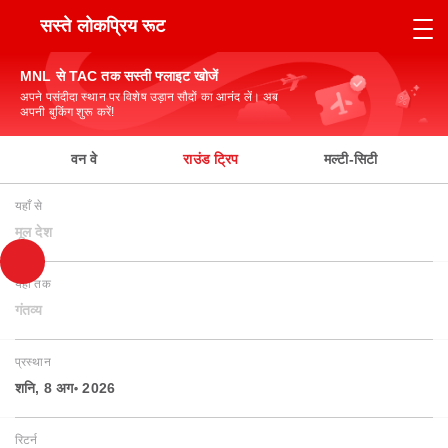
सस्ते लोकप्रिय रूट
MNL से TAC तक सस्ती फ्लाइट खोजें
अपने पसंदीदा स्थान पर विशेष उड़ान सौदों का आनंद लें। अब
अपनी बुकिंग शुरू करें!
वन वे
राउंड ट्रिप
मल्टी-सिटी
यहाँ से
मूल देश
यहाँ तक
गंतव्य
प्रस्थान
शनि, 8 अग॰ 2026
रिटर्न