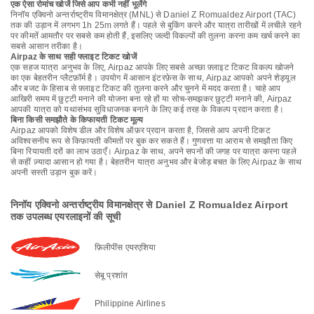
एक ऐसा रोमांच खोजें जिसे आप कभी नहीं भूलेंगे
निनॉय एक्विनो अन्तर्राष्ट्रीय विमानक्षेत्र (MNL) से Daniel Z Romualdez Airport (TAC)
तक की उड़ान में लगभग 1h 25m लगते हैं। पहले से बुकिंग करने और यात्रा तारीखों में लचीले रहने
पर कीमतें आमतौर पर सबसे कम होती हैं, इसलिए जल्दी विकल्पों की तुलना करना कम खर्च करने का
सबसे आसान तरीका है।
Airpaz के साथ सही फ्लाइट टिकट खोजें
एक सहज यात्रा अनुभव के लिए, Airpaz आपके लिए सबसे अच्छा फ़्लाइट टिकट विकल्प खोजने
का एक बेहतरीन प्लैटफ़ॉर्म है। उपयोग में आसान इंटरफ़ेस के साथ, Airpaz आपको अपने शेड्यूल
और बजट के हिसाब से फ़्लाइट टिकट की तुलना करने और चुनने में मदद करता है। चाहे आप
आखिरी समय में छुट्टी मनाने की योजना बना रहे हों या सोच-समझकर छुट्टी मनाने की, Airpaz
आपकी यात्रा को यथासंभव सुविधाजनक बनाने के लिए कई तरह के विकल्प प्रदान करता है।
बिना किसी समझौते के किफायती टिकट मूल्य
Airpaz आपको विशेष डील और विशेष ऑफ़र प्रदान करता है, जिससे आप अपनी टिकट
अविश्वसनीय रूप से किफ़ायती कीमतों पर बुक कर सकते हैं। गुणवत्ता या आराम से समझौता किए
बिना रियायती दरों का लाभ उठाएँ। Airpaz के साथ, अपने सपनों की जगह पर यात्रा करना पहले
से कहीं ज़्यादा आसान हो गया है। बेहतरीन यात्रा अनुभव और बेजोड़ बचत के लिए Airpaz के साथ
अपनी सस्ती उड़ान बुक करें।
निनॉय एक्विनो अन्तर्राष्ट्रीय विमानक्षेत्र से Daniel Z Romualdez Airport
तक उपलब्ध एयरलाइनों की सूची
फ़िलीपींस एयरएशिया
सेबू प्रशांत
Philippine Airlines