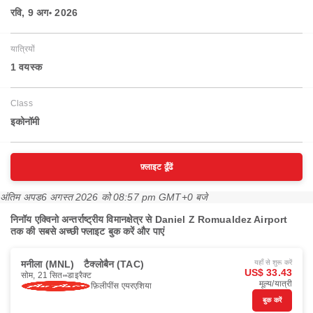
रवि, 9 अग॰ 2026
यात्रियों
1 वयस्‍क
Class
इकोनॉमी
फ़्लाइट ढूँढें
अंतिम अपड
6 अगस्त 2026 को 08:57 pm GMT+0 बजे
निनॉय एक्विनो अन्तर्राष्ट्रीय विमानक्षेत्र से Daniel Z Romualdez Airport
तक की सबसे अच्छी फ्लाइट बुक करें और पाएं
मनीला (MNL)
टैक्लोबैन (TAC)
यहाँ से शुरू करें
US$ 33.43
सोम, 21 सित॰
डाइरैक्ट
मूल्य/यात्री
फ़िलीपींस एयरएशिया
बुक करें