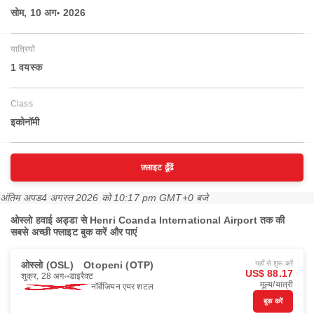
सोम, 10 अग॰ 2026
यात्रियों
1 वयस्‍क
Class
इकोनॉमी
फ़्लाइट ढूँढें
अंतिम अपड
4 अगस्त 2026 को 10:17 pm GMT+0 बजे
ओस्लो हवाई अड्डा से Henri Coanda International Airport तक की
सबसे अच्छी फ्लाइट बुक करें और पाएं
ओस्लो (OSL)
Otopeni (OTP)
यहाँ से शुरू करें
US$ 88.17
शुक्र, 28 अग॰
डाइरैक्ट
मूल्य/यात्री
नॉर्वेजियन एयर शटल
बुक करें