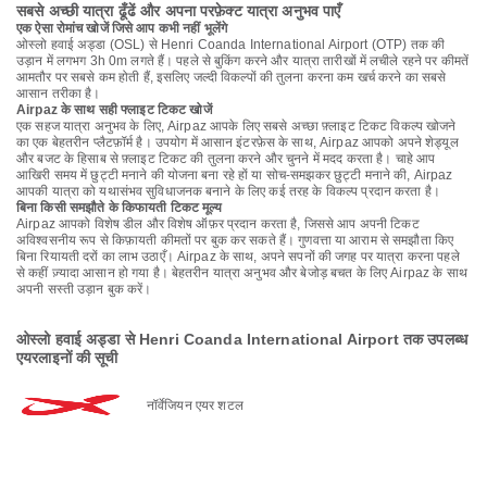
सबसे अच्छी यात्रा ढूँढें और अपना परफ़ेक्ट यात्रा अनुभव पाएँ
एक ऐसा रोमांच खोजें जिसे आप कभी नहीं भूलेंगे
ओस्लो हवाई अड्डा (OSL) से Henri Coanda International Airport (OTP) तक की
उड़ान में लगभग 3h 0m लगते हैं। पहले से बुकिंग करने और यात्रा तारीखों में लचीले रहने पर कीमतें
आमतौर पर सबसे कम होती हैं, इसलिए जल्दी विकल्पों की तुलना करना कम खर्च करने का सबसे
आसान तरीका है।
Airpaz के साथ सही फ्लाइट टिकट खोजें
एक सहज यात्रा अनुभव के लिए, Airpaz आपके लिए सबसे अच्छा फ़्लाइट टिकट विकल्प खोजने
का एक बेहतरीन प्लैटफ़ॉर्म है। उपयोग में आसान इंटरफ़ेस के साथ, Airpaz आपको अपने शेड्यूल
और बजट के हिसाब से फ़्लाइट टिकट की तुलना करने और चुनने में मदद करता है। चाहे आप
आखिरी समय में छुट्टी मनाने की योजना बना रहे हों या सोच-समझकर छुट्टी मनाने की, Airpaz
आपकी यात्रा को यथासंभव सुविधाजनक बनाने के लिए कई तरह के विकल्प प्रदान करता है।
बिना किसी समझौते के किफायती टिकट मूल्य
Airpaz आपको विशेष डील और विशेष ऑफ़र प्रदान करता है, जिससे आप अपनी टिकट
अविश्वसनीय रूप से किफ़ायती कीमतों पर बुक कर सकते हैं। गुणवत्ता या आराम से समझौता किए
बिना रियायती दरों का लाभ उठाएँ। Airpaz के साथ, अपने सपनों की जगह पर यात्रा करना पहले
से कहीं ज़्यादा आसान हो गया है। बेहतरीन यात्रा अनुभव और बेजोड़ बचत के लिए Airpaz के साथ
अपनी सस्ती उड़ान बुक करें।
ओस्लो हवाई अड्डा से Henri Coanda International Airport तक उपलब्ध
एयरलाइनों की सूची
नॉर्वेजियन एयर शटल