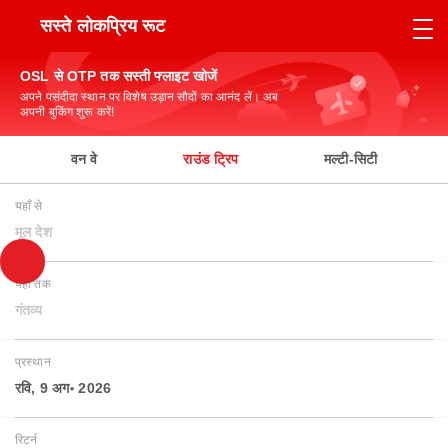
सस्ते लोकप्रिय रूट
OSL से OTP तक सस्ती फ्लाइट खोजें
अपने पसंदीदा स्थान पर विशेष उड़ान सौदों का आनंद लें। अब
अपनी बुकिंग शुरू करें!
वन वे
राउंड ट्रिप
मल्टी-सिटी
यहाँ से
मूल देश
यहाँ तक
गंतव्य
प्रस्थान
रवि, 9 अग॰ 2026
रिटर्न