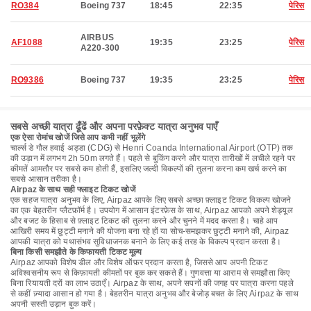
RO384
Boeing 737
18:45
22:35
पेरिस
AIRBUS
AF1088
19:35
23:25
पेरिस
A220-300
RO9386
Boeing 737
19:35
23:25
पेरिस
सबसे अच्छी यात्रा ढूँढें और अपना परफ़ेक्ट यात्रा अनुभव पाएँ
एक ऐसा रोमांच खोजें जिसे आप कभी नहीं भूलेंगे
चार्ल्स डे गौल हवाई अड्डा (CDG) से Henri Coanda International Airport (OTP) तक
की उड़ान में लगभग 2h 50m लगते हैं। पहले से बुकिंग करने और यात्रा तारीखों में लचीले रहने पर
कीमतें आमतौर पर सबसे कम होती हैं, इसलिए जल्दी विकल्पों की तुलना करना कम खर्च करने का
सबसे आसान तरीका है।
Airpaz के साथ सही फ्लाइट टिकट खोजें
एक सहज यात्रा अनुभव के लिए, Airpaz आपके लिए सबसे अच्छा फ़्लाइट टिकट विकल्प खोजने
का एक बेहतरीन प्लैटफ़ॉर्म है। उपयोग में आसान इंटरफ़ेस के साथ, Airpaz आपको अपने शेड्यूल
और बजट के हिसाब से फ़्लाइट टिकट की तुलना करने और चुनने में मदद करता है। चाहे आप
आखिरी समय में छुट्टी मनाने की योजना बना रहे हों या सोच-समझकर छुट्टी मनाने की, Airpaz
आपकी यात्रा को यथासंभव सुविधाजनक बनाने के लिए कई तरह के विकल्प प्रदान करता है।
बिना किसी समझौते के किफायती टिकट मूल्य
Airpaz आपको विशेष डील और विशेष ऑफ़र प्रदान करता है, जिससे आप अपनी टिकट
अविश्वसनीय रूप से किफ़ायती कीमतों पर बुक कर सकते हैं। गुणवत्ता या आराम से समझौता किए
बिना रियायती दरों का लाभ उठाएँ। Airpaz के साथ, अपने सपनों की जगह पर यात्रा करना पहले
से कहीं ज़्यादा आसान हो गया है। बेहतरीन यात्रा अनुभव और बेजोड़ बचत के लिए Airpaz के साथ
अपनी सस्ती उड़ान बुक करें।