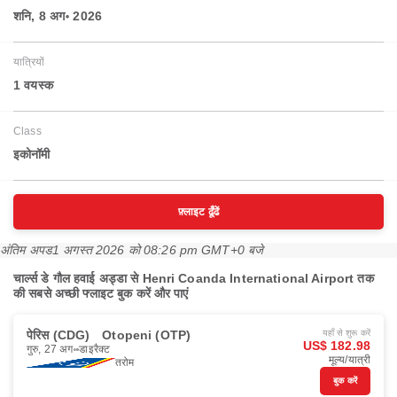
शनि, 8 अग॰ 2026
यात्रियों
1 वयस्‍क
Class
इकोनॉमी
फ़्लाइट ढूँढें
अंतिम अपड
1 अगस्त 2026 को 08:26 pm GMT+0 बजे
चार्ल्स डे गौल हवाई अड्डा से Henri Coanda International Airport तक
की सबसे अच्छी फ्लाइट बुक करें और पाएं
पेरिस (CDG)
Otopeni (OTP)
यहाँ से शुरू करें
US$ 182.98
गुरु, 27 अग॰
डाइरैक्ट
मूल्य/यात्री
तरोम
बुक करें