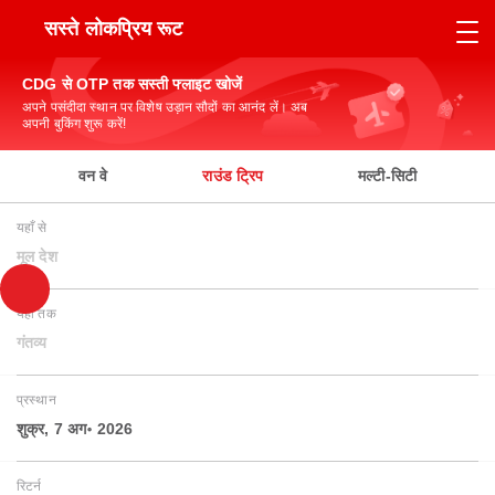
सस्ते लोकप्रिय रूट
CDG से OTP तक सस्ती फ्लाइट खोजें
अपने पसंदीदा स्थान पर विशेष उड़ान सौदों का आनंद लें। अब
अपनी बुकिंग शुरू करें!
वन वे
राउंड ट्रिप
मल्टी-सिटी
यहाँ से
मूल देश
यहाँ तक
गंतव्य
प्रस्थान
शुक्र, 7 अग॰ 2026
रिटर्न