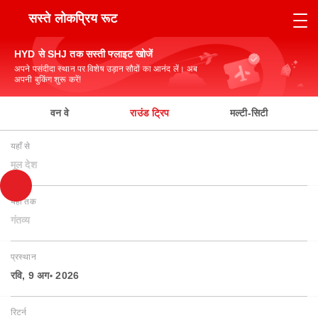
सस्ते लोकप्रिय रूट
HYD से SHJ तक सस्ती फ्लाइट खोजें
अपने पसंदीदा स्थान पर विशेष उड़ान सौदों का आनंद लें। अब
अपनी बुकिंग शुरू करें!
वन वे
राउंड ट्रिप
मल्टी-सिटी
यहाँ से
मूल देश
यहाँ तक
गंतव्य
प्रस्थान
रवि, 9 अग॰ 2026
रिटर्न