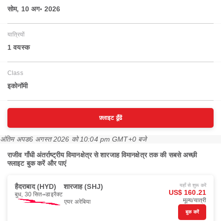
सोम, 10 अग॰ 2026
यात्रियों
1 वयस्‍क
Class
इकोनॉमी
फ़्लाइट ढूँढें
अंतिम अपड
6 अगस्त 2026 को 10:04 pm GMT+0 बजे
राजीव गाँधी अंतर्राष्ट्रीय विमानक्षेत्र से शारजाह विमानक्षेत्र तक की सबसे अच्छी
फ्लाइट बुक करें और पाएं
हैदराबाद (HYD)
शारजाह (SHJ)
यहाँ से शुरू करें
US$ 160.21
बुध, 30 सित॰
डाइरैक्ट
मूल्य/यात्री
एयर अरेबिया
बुक करें