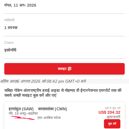
मंगल, 11 अग॰ 2026
यात्रियों
1 वयस्‍क
Class
इकोनॉमी
फ़्लाइट ढूँढें
अंतिम अपड
6 अगस्त 2026 को 08:42 pm GMT+0 बजे
सबिहा गोकेन अंतरराष्ट्रीय हवाई अड्डा से मोहम्मद वी ईन्टरनेशनल एयरपोर्ट तक की
सबसे अच्छी फ्लाइट बुक करें और पाएं
इस्तांबुल (SAW)
कासाब्लांका (CMN)
यहाँ से शुरू करें
US$ 204.32
रवि, 18 अक्टू॰
डाइरैक्ट
मूल्य/यात्री
एयर अरबिया मरोक
बुक करें