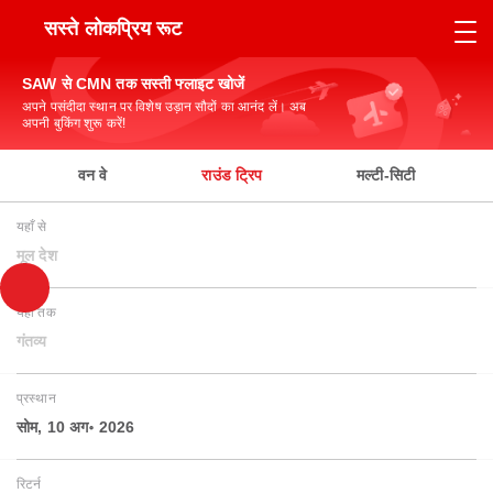
सस्ते लोकप्रिय रूट
SAW से CMN तक सस्ती फ्लाइट खोजें
अपने पसंदीदा स्थान पर विशेष उड़ान सौदों का आनंद लें। अब
अपनी बुकिंग शुरू करें!
वन वे
राउंड ट्रिप
मल्टी-सिटी
यहाँ से
मूल देश
यहाँ तक
गंतव्य
प्रस्थान
सोम, 10 अग॰ 2026
रिटर्न