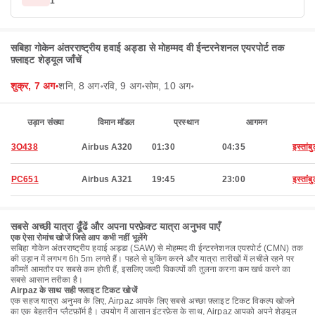
1
सबिहा गोकेन अंतरराष्ट्रीय हवाई अड्डा से मोहम्मद वी ईन्टरनेशनल एयरपोर्ट तक
फ़्लाइट शेड्यूल जाँचें
शुक्र, 7 अग॰
शनि, 8 अग॰
रवि, 9 अग॰
सोम, 10 अग॰
उड़ान संख्या
विमान मॉडल
प्रस्थान
आगमन
3O438
Airbus A320
01:30
04:35
इस्तांब
PC651
Airbus A321
19:45
23:00
इस्तांब
सबसे अच्छी यात्रा ढूँढें और अपना परफ़ेक्ट यात्रा अनुभव पाएँ
एक ऐसा रोमांच खोजें जिसे आप कभी नहीं भूलेंगे
सबिहा गोकेन अंतरराष्ट्रीय हवाई अड्डा (SAW) से मोहम्मद वी ईन्टरनेशनल एयरपोर्ट (CMN) तक
की उड़ान में लगभग 6h 5m लगते हैं। पहले से बुकिंग करने और यात्रा तारीखों में लचीले रहने पर
कीमतें आमतौर पर सबसे कम होती हैं, इसलिए जल्दी विकल्पों की तुलना करना कम खर्च करने का
सबसे आसान तरीका है।
Airpaz के साथ सही फ्लाइट टिकट खोजें
एक सहज यात्रा अनुभव के लिए, Airpaz आपके लिए सबसे अच्छा फ़्लाइट टिकट विकल्प खोजने
का एक बेहतरीन प्लैटफ़ॉर्म है। उपयोग में आसान इंटरफ़ेस के साथ, Airpaz आपको अपने शेड्यूल