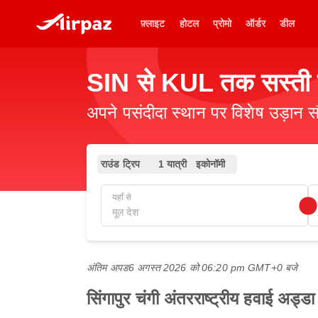
फ़्लाइट
होटल
प्रोमो
ऑर्डर
डील
SIN से KUL तक सस्ती फ
अपने पसंदीदा स्थान पर विशेष उड़ान स
राउंड ट्रिप
1 यात्री
इकोनॉमी
यहाँ से
अंतिम अपड
6 अगस्त 2026 को 06:20 pm GMT+0 बजे
सिंगापुर चंगी अंतरराष्ट्रीय हवाई अड्