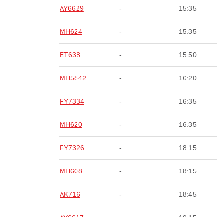
AY6629
-
15:35
MH624
-
15:35
ET638
-
15:50
MH5842
-
16:20
FY7334
-
16:35
MH620
-
16:35
FY7326
-
18:15
MH608
-
18:15
AK716
-
18:45