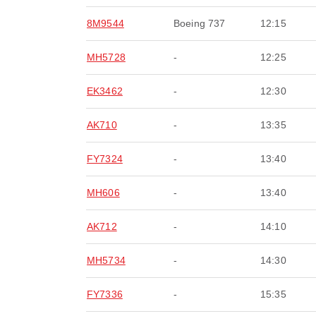
8M9544
Boeing 737
12:15
MH5728
-
12:25
EK3462
-
12:30
AK710
-
13:35
FY7324
-
13:40
MH606
-
13:40
AK712
-
14:10
MH5734
-
14:30
FY7336
-
15:35