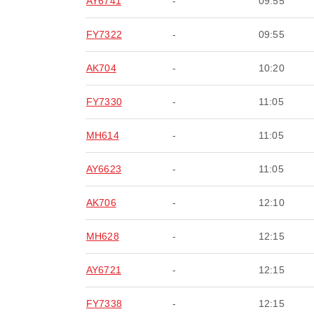
AY6741
-
09:55
FY7322
-
09:55
AK704
-
10:20
FY7330
-
11:05
MH614
-
11:05
AY6623
-
11:05
AK706
-
12:10
MH628
-
12:15
AY6721
-
12:15
FY7338
-
12:15