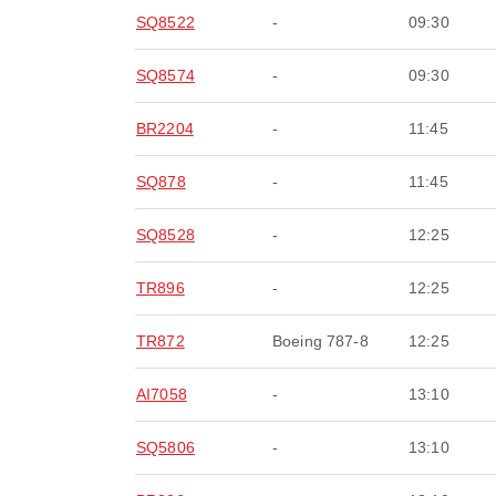
SQ8522
-
09:30
SQ8574
-
09:30
BR2204
-
11:45
SQ878
-
11:45
SQ8528
-
12:25
TR896
-
12:25
TR872
Boeing 787-8
12:25
AI7058
-
13:10
SQ5806
-
13:10