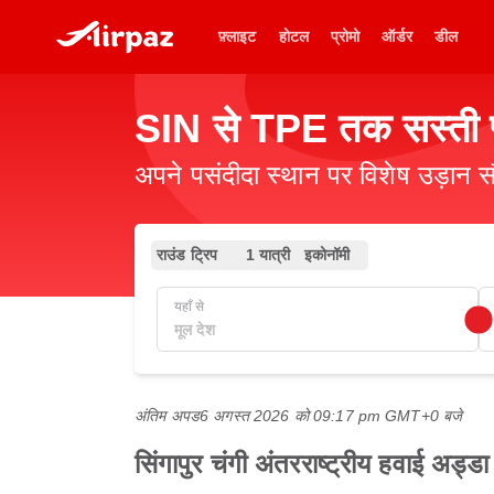
फ़्लाइट
होटल
प्रोमो
ऑर्डर
डील
SIN से TPE तक सस्ती फ
अपने पसंदीदा स्थान पर विशेष उड़ान स
राउंड ट्रिप
1 यात्री
इकोनॉमी
यहाँ से
अंतिम अपड
6 अगस्त 2026 को 09:17 pm GMT+0 बजे
सिंगापुर चंगी अंतरराष्ट्रीय हवाई अड्