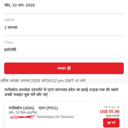
सोम, 10 अग॰ 2026
यात्रियों
1 वयस्‍क
Class
इकोनॉमी
फ़्लाइट ढूँढें
अंतिम अपड
6 अगस्त 2026 को 09:02 pm GMT+0 बजे
स्टॉकहोम अरलांडा एयरपोर्ट से प्राग वात्स्लाव हवेल का हवाई अड्डा तक की सबसे
अच्छी फ्लाइट बुक करें और पाएं
स्टॉकहोम (ARN)
प्राग (PRG)
यहाँ से शुरू करें
US$ 55.98
सोम, 28 सित॰
डाइरैक्ट
मूल्य/यात्री
Norwegian Air Sweden
बुक करें