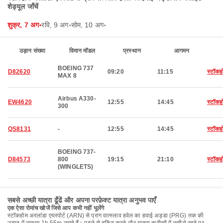
शेड्यूल जाँचें
शुक्र, 7 अग॰
रवि, 9 अग॰
सोम, 10 अग॰
उड़ान संख्या
विमान मॉडल
प्रस्थान
आगमन
BOEING 737
D82620
09:20
11:15
स्टॉकह
MAX 8
Airbus A330-
EW4620
12:55
14:45
स्टॉकह
300
QS8131
-
12:55
14:45
स्टॉकह
BOEING 737-
D84573
800
19:15
21:10
स्टॉकह
(WINGLETS)
सबसे अच्छी यात्रा ढूँढें और अपना परफ़ेक्ट यात्रा अनुभव पाएँ
एक ऐसा रोमांच खोजें जिसे आप कभी नहीं भूलेंगे
स्टॉकहोम अरलांडा एयरपोर्ट (ARN) से प्राग वात्स्लाव हवेल का हवाई अड्डा (PRG) तक की