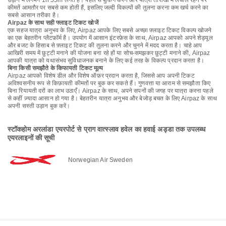
उड़ान में लगभग 1h 55m लगते हैं। पहले से बुकिंग करने और यात्रा तारीखों में लचीले रहने पर
कीमतें आमतौर पर सबसे कम होती हैं, इसलिए जल्दी विकल्पों की तुलना करना कम खर्च करने का
सबसे आसान तरीका है।
Airpaz के साथ सही फ्लाइट टिकट खोजें
एक सहज यात्रा अनुभव के लिए, Airpaz आपके लिए सबसे अच्छा फ़्लाइट टिकट विकल्प खोजने
का एक बेहतरीन प्लैटफ़ॉर्म है। उपयोग में आसान इंटरफ़ेस के साथ, Airpaz आपको अपने शेड्यूल
और बजट के हिसाब से फ़्लाइट टिकट की तुलना करने और चुनने में मदद करता है। चाहे आप
आखिरी समय में छुट्टी मनाने की योजना बना रहे हों या सोच-समझकर छुट्टी मनाने की, Airpaz
आपकी यात्रा को यथासंभव सुविधाजनक बनाने के लिए कई तरह के विकल्प प्रदान करता है।
बिना किसी समझौते के किफायती टिकट मूल्य
Airpaz आपको विशेष डील और विशेष ऑफ़र प्रदान करता है, जिससे आप अपनी टिकट
अविश्वसनीय रूप से किफ़ायती कीमतों पर बुक कर सकते हैं। गुणवत्ता या आराम से समझौता किए
बिना रियायती दरों का लाभ उठाएँ। Airpaz के साथ, अपने सपनों की जगह पर यात्रा करना पहले
से कहीं ज़्यादा आसान हो गया है। बेहतरीन यात्रा अनुभव और बेजोड़ बचत के लिए Airpaz के साथ
अपनी सस्ती उड़ान बुक करें।
स्टॉकहोम अरलांडा एयरपोर्ट से प्राग वात्स्लाव हवेल का हवाई अड्डा तक उपलब्ध
एयरलाइनों की सूची
Norwegian Air Sweden