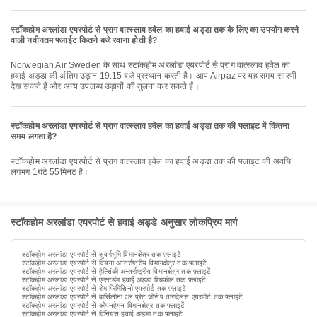
स्टॉकहोम अरलांडा एयरपोर्ट से प्राग वात्स्लाव हवेल का हवाई अड्डा तक के लिए का उपयोग करने
वाली नवीनतम फ्लाईट कितने बजे रवाना होती है?
Norwegian Air Sweden के साथ स्टॉकहोम अरलांडा एयरपोर्ट से प्राग वात्स्लाव हवेल का
हवाई अड्डा की अंतिम उड़ान 19:15 बजे प्रस्थान करती है। आप Airpaz पर यह समय-सारणी
देख सकते हैं और अन्य उपलब्ध उड़ानों की तुलना कर सकते हैं।
स्टॉकहोम अरलांडा एयरपोर्ट से प्राग वात्स्लाव हवेल का हवाई अड्डा तक की फ्लाइट में कितना
समय लगता है?
स्टॉकहोम अरलांडा एयरपोर्ट से प्राग वात्स्लाव हवेल का हवाई अड्डा तक की फ्लाइट की अवधि
लगभग 1घंटे 55मिनट है।
स्टॉकहोम अरलांडा एयरपोर्ट से हवाई अड्डे अनुसार लोकप्रिय मार्ग
स्टॉकहोम अरलांडा एयरपोर्ट से सुवर्णभूमि विमानक्षेत्र तक फ़्लाइटें
स्टॉकहोम अरलांडा एयरपोर्ट से वियना अन्तर्राष्ट्रीय विमानक्षेत्र तक फ़्लाइटें
स्टॉकहोम अरलांडा एयरपोर्ट से हेल्सिंकी अन्तर्राष्ट्रीय विमानक्षेत्र तक फ़्लाइटें
स्टॉकहोम अरलांडा एयरपोर्ट से एम्स्टर्डम हवाई अड्डा श्चिफोल तक फ़्लाइटें
स्टॉकहोम अरलांडा एयरपोर्ट से रोम फिमिसिनो एयरपोर्ट तक फ़्लाइटें
स्टॉकहोम अरलांडा एयरपोर्ट से बार्सिलोना एल प्रेट जोसेप तारादेलस एयरपोर्ट तक फ़्लाइटें
स्टॉकहोम अरलांडा एयरपोर्ट से कोपनहेगन विमानक्षेत्र तक फ़्लाइटें
स्टॉकहोम अरलांडा एयरपोर्ट से विनियस हवाई अड्डा तक फ़्लाइटें