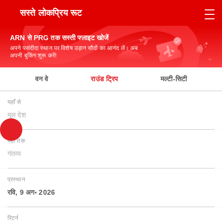
सस्ते लोकप्रिय रूट
ARN से PRG तक सस्ती फ्लाइट खोजें
अपने पसंदीदा स्थान पर विशेष उड़ान सौदों का आनंद लें। अब
अपनी बुकिंग शुरू करें!
वन वे
राउंड ट्रिप
मल्टी-सिटी
यहाँ से
मूल देश
यहाँ तक
गंतव्य
प्रस्थान
रवि, 9 अग॰ 2026
रिटर्न