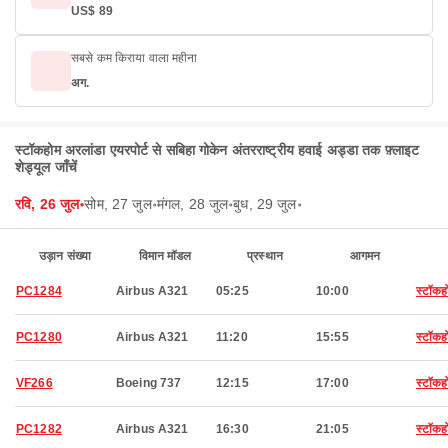
US$ 89
सबसे कम किराया वाला महीना
अग.
स्टॉकहोम अरलांडा एयरपोर्ट से सबिहा गोकेन अंतरराष्ट्रीय हवाई अड्डा तक फ़्लाइट
शेड्यूल जाँचें
रवि, 26 जुल॰
सोम, 27 जुल॰
मंगल, 28 जुल॰
बुध, 29 जुल॰
उड़ान संख्या
विमान मॉडल
प्रस्थान
आगमन
PC1284
Airbus A321
05:25
10:00
स्टॉकह
PC1280
Airbus A321
11:20
15:55
स्टॉकह
VF266
Boeing 737
12:15
17:00
स्टॉकह
PC1282
Airbus A321
16:30
21:05
स्टॉकह