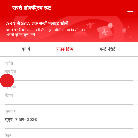
सस्ते लोकप्रिय रूट
ARN से SAW तक सस्ती फ्लाइट खोजें
अपने पसंदीदा स्थान पर विशेष उड़ान सौदों का आनंद लें। अब
अपनी बुकिंग शुरू करें!
वन वे
राउंड ट्रिप
मल्टी-सिटी
यहाँ से
मूल देश
यहाँ तक
गंतव्य
प्रस्थान
शुक्र, 7 अग॰ 2026
रिटर्न