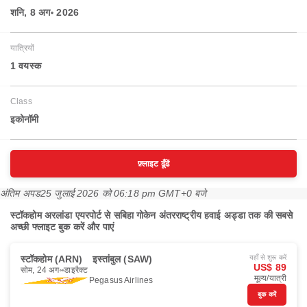
शनि, 8 अग॰ 2026
यात्रियों
1 वयस्‍क
Class
इकोनॉमी
फ़्लाइट ढूँढें
अंतिम अपड
25 जुलाई 2026 को 06:18 pm GMT+0 बजे
स्टॉकहोम अरलांडा एयरपोर्ट से सबिहा गोकेन अंतरराष्ट्रीय हवाई अड्डा तक की सबसे
अच्छी फ्लाइट बुक करें और पाएं
स्टॉकहोम (ARN)
इस्तांबुल (SAW)
यहाँ से शुरू करें
US$ 89
सोम, 24 अग॰
डाइरैक्ट
मूल्य/यात्री
Pegasus Airlines
बुक करें