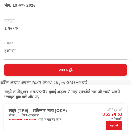
सोम, 10 अग॰ 2026
यात्रियों
1 वयस्‍क
Class
इकोनॉमी
फ़्लाइट ढूँढें
अंतिम अपड
6 अगस्त 2026 को 07:46 pm GMT+0 बजे
ताइपे ताओयुआन अंतरराष्ट्रीय हवाई अड्डा से नाहा एयरपोर्ट तक की सबसे अच्छी
फ्लाइट बुक करें और पाएं
ताइपे (TPE)
ओकिनावा नाहा (OKA)
यहाँ से शुरू करें
US$ 74.53
मंगल, 15 सित॰
डाइरैक्ट
मूल्य/यात्री
थाई वियतजेट एयर
बुक करें