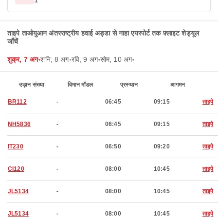
1
ताइपे ताओयुआन अंतरराष्ट्रीय हवाई अड्डा से नाहा एयरपोर्ट तक फ़्लाइट शेड्यूल
जाँचें
शुक्र, 7 अग॰
शनि, 8 अग॰
रवि, 9 अग॰
सोम, 10 अग॰
उड़ान संख्या
विमान मॉडल
प्रस्थान
आगमन
BR112
-
06:45
09:15
ताइपे
NH5836
-
06:45
09:15
ताइपे
IT230
-
06:50
09:20
ताइपे
CI120
-
08:00
10:45
ताइपे
JL5134
-
08:00
10:45
ताइपे
JL5134
-
08:00
10:45
ताइपे