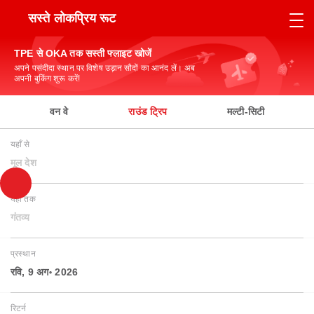
सस्ते लोकप्रिय रूट
TPE से OKA तक सस्ती फ्लाइट खोजें
अपने पसंदीदा स्थान पर विशेष उड़ान सौदों का आनंद लें। अब
अपनी बुकिंग शुरू करें!
वन वे
राउंड ट्रिप
मल्टी-सिटी
यहाँ से
मूल देश
यहाँ तक
गंतव्य
प्रस्थान
रवि, 9 अग॰ 2026
रिटर्न