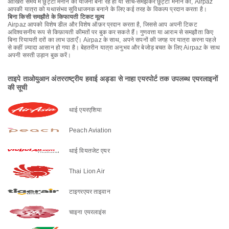
आखिरी समय में छुट्टी मनाने की योजना बना रहे हों या सोच-समझकर छुट्टी मनाने की, Airpaz
आपकी यात्रा को यथासंभव सुविधाजनक बनाने के लिए कई तरह के विकल्प प्रदान करता है।
बिना किसी समझौते के किफायती टिकट मूल्य
Airpaz आपको विशेष डील और विशेष ऑफ़र प्रदान करता है, जिससे आप अपनी टिकट
अविश्वसनीय रूप से किफ़ायती कीमतों पर बुक कर सकते हैं। गुणवत्ता या आराम से समझौता किए
बिना रियायती दरों का लाभ उठाएँ। Airpaz के साथ, अपने सपनों की जगह पर यात्रा करना पहले
से कहीं ज़्यादा आसान हो गया है। बेहतरीन यात्रा अनुभव और बेजोड़ बचत के लिए Airpaz के साथ
अपनी सस्ती उड़ान बुक करें।
ताइपे ताओयुआन अंतरराष्ट्रीय हवाई अड्डा से नाहा एयरपोर्ट तक उपलब्ध एयरलाइनों
की सूची
थाई एयरएशिया
Peach Aviation
थाई वियतजेट एयर
Thai Lion Air
टाइगरएयर ताइवान
चाइना एयरलाइंस