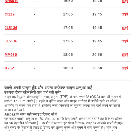
NH5810
-
16:50
19:20
ताइपे
CI122
-
17:05
19:45
ताइपे
JL5136
-
17:05
19:45
ताइपे
JL5136
-
17:05
19:45
ताइपे
MM930
-
18:05
20:50
ताइपे
IT232
-
18:30
20:50
ताइपे
सबसे अच्छी यात्रा ढूँढें और अपना परफ़ेक्ट यात्रा अनुभव पाएँ
एक ऐसा रोमांच खोजें जिसे आप कभी नहीं भूलेंगे
ताइपे ताओयुआन अंतरराष्ट्रीय हवाई अड्डा (TPE) से नाहा एयरपोर्ट (OKA) तक की उड़ान में
लगभग 1h 30m लगते हैं। पहले से बुकिंग करने और यात्रा तारीखों में लचीले रहने पर कीमतें
आमतौर पर सबसे कम होती हैं, इसलिए जल्दी विकल्पों की तुलना करना कम खर्च करने का सबसे
आसान तरीका है।
Airpaz के साथ सही फ्लाइट टिकट खोजें
एक सहज यात्रा अनुभव के लिए, Airpaz आपके लिए सबसे अच्छा फ़्लाइट टिकट विकल्प खोजने
का एक बेहतरीन प्लैटफ़ॉर्म है। उपयोग में आसान इंटरफ़ेस के साथ, Airpaz आपको अपने शेड्यूल
और बजट के हिसाब से फ़्लाइट टिकट की तुलना करने और चुनने में मदद करता है। चाहे आप