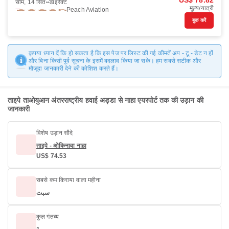
US$ 78.82
सोम, 14 सित॰
डाइरैक्ट
मूल्य/यात्री
Peach Aviation
बुक करें
कृपया ध्यान दें कि हो सकता है कि इस पेज पर लिस्ट की गई कीमतें अप - टू - डेट न हों
और बिना किसी पूर्व सूचना के इसमें बदलाव किया जा सके। हम सबसे सटीक और
मौजूदा जानकारी देने की कोशिश करते हैं।
ताइपे ताओयुआन अंतरराष्ट्रीय हवाई अड्डा से नाहा एयरपोर्ट तक की उड़ान की
जानकारी
विशेष उड़ान सौदे
ताइपे - ओकिनावा नाहा
US$ 74.53
सबसे कम किराया वाला महीना
سبت
कुल गंतव्य