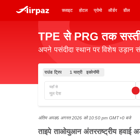
फ़्लाइट
होटल
प्रोमो
ऑर्डर
डील
TPE से PRG तक सस्ती 
अपने पसंदीदा स्थान पर विशेष उड़ान स
राउंड ट्रिप
1 यात्री
इकोनॉमी
यहाँ से
अंतिम अपड
6 अगस्त 2026 को 10:50 pm GMT+0 बजे
ताइपे ताओयुआन अंतरराष्ट्रीय हवाई अड