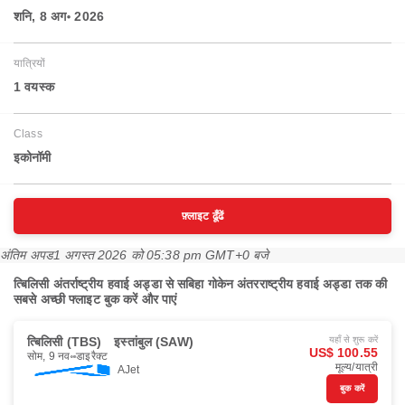
शनि, 8 अग॰ 2026
यात्रियों
1 वयस्‍क
Class
इकोनॉमी
फ़्लाइट ढूँढें
अंतिम अपड
1 अगस्त 2026 को 05:38 pm GMT+0 बजे
त्बिलिसी अंतर्राष्ट्रीय हवाई अड्डा से सबिहा गोकेन अंतरराष्ट्रीय हवाई अड्डा तक की
सबसे अच्छी फ्लाइट बुक करें और पाएं
त्बिलिसी (TBS)
इस्तांबुल (SAW)
यहाँ से शुरू करें
US$ 100.55
सोम, 9 नव॰
डाइरैक्ट
मूल्य/यात्री
AJet
बुक करें