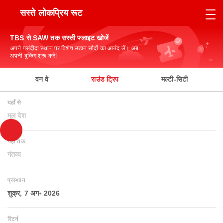
सस्ते लोकप्रिय रूट
TBS से SAW तक सस्ती फ्लाइट खोजें
अपने पसंदीदा स्थान पर विशेष उड़ान सौदों का आनंद लें। अब
अपनी बुकिंग शुरू करें!
वन वे
राउंड ट्रिप
मल्टी-सिटी
यहाँ से
मूल देश
यहाँ तक
गंतव्य
प्रस्थान
शुक्र, 7 अग॰ 2026
रिटर्न