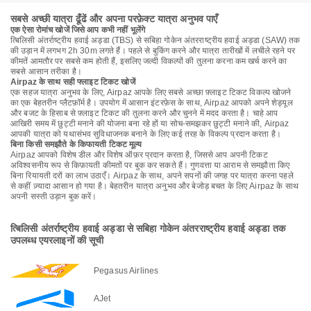
सबसे अच्छी यात्रा ढूँढें और अपना परफ़ेक्ट यात्रा अनुभव पाएँ
एक ऐसा रोमांच खोजें जिसे आप कभी नहीं भूलेंगे
त्बिलिसी अंतर्राष्ट्रीय हवाई अड्डा (TBS) से सबिहा गोकेन अंतरराष्ट्रीय हवाई अड्डा (SAW) तक
की उड़ान में लगभग 2h 30m लगते हैं। पहले से बुकिंग करने और यात्रा तारीखों में लचीले रहने पर
कीमतें आमतौर पर सबसे कम होती हैं, इसलिए जल्दी विकल्पों की तुलना करना कम खर्च करने का
सबसे आसान तरीका है।
Airpaz के साथ सही फ्लाइट टिकट खोजें
एक सहज यात्रा अनुभव के लिए, Airpaz आपके लिए सबसे अच्छा फ़्लाइट टिकट विकल्प खोजने
का एक बेहतरीन प्लैटफ़ॉर्म है। उपयोग में आसान इंटरफ़ेस के साथ, Airpaz आपको अपने शेड्यूल
और बजट के हिसाब से फ़्लाइट टिकट की तुलना करने और चुनने में मदद करता है। चाहे आप
आखिरी समय में छुट्टी मनाने की योजना बना रहे हों या सोच-समझकर छुट्टी मनाने की, Airpaz
आपकी यात्रा को यथासंभव सुविधाजनक बनाने के लिए कई तरह के विकल्प प्रदान करता है।
बिना किसी समझौते के किफायती टिकट मूल्य
Airpaz आपको विशेष डील और विशेष ऑफ़र प्रदान करता है, जिससे आप अपनी टिकट
अविश्वसनीय रूप से किफ़ायती कीमतों पर बुक कर सकते हैं। गुणवत्ता या आराम से समझौता किए
बिना रियायती दरों का लाभ उठाएँ। Airpaz के साथ, अपने सपनों की जगह पर यात्रा करना पहले
से कहीं ज़्यादा आसान हो गया है। बेहतरीन यात्रा अनुभव और बेजोड़ बचत के लिए Airpaz के साथ
अपनी सस्ती उड़ान बुक करें।
त्बिलिसी अंतर्राष्ट्रीय हवाई अड्डा से सबिहा गोकेन अंतरराष्ट्रीय हवाई अड्डा तक
उपलब्ध एयरलाइनों की सूची
Pegasus Airlines
AJet