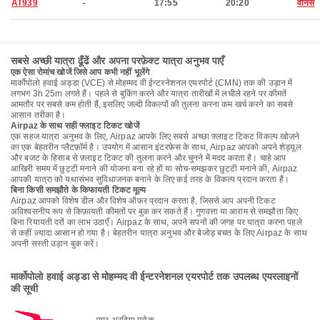
AT939
-
17:55
20:20
वेनिस
सबसे अच्छी यात्रा ढूँढें और अपना परफ़ेक्ट यात्रा अनुभव पाएँ
एक ऐसा रोमांच खोजें जिसे आप कभी नहीं भूलेंगे
मार्कोपोलो हवाई अड्डा (VCE) से मोहम्मद वी ईन्टरनेशनल एयरपोर्ट (CMN) तक की उड़ान में
लगभग 3h 25m लगते हैं। पहले से बुकिंग करने और यात्रा तारीखों में लचीले रहने पर कीमतें
आमतौर पर सबसे कम होती हैं, इसलिए जल्दी विकल्पों की तुलना करना कम खर्च करने का सबसे
आसान तरीका है।
Airpaz के साथ सही फ्लाइट टिकट खोजें
एक सहज यात्रा अनुभव के लिए, Airpaz आपके लिए सबसे अच्छा फ़्लाइट टिकट विकल्प खोजने
का एक बेहतरीन प्लैटफ़ॉर्म है। उपयोग में आसान इंटरफ़ेस के साथ, Airpaz आपको अपने शेड्यूल
और बजट के हिसाब से फ़्लाइट टिकट की तुलना करने और चुनने में मदद करता है। चाहे आप
आखिरी समय में छुट्टी मनाने की योजना बना रहे हों या सोच-समझकर छुट्टी मनाने की, Airpaz
आपकी यात्रा को यथासंभव सुविधाजनक बनाने के लिए कई तरह के विकल्प प्रदान करता है।
बिना किसी समझौते के किफायती टिकट मूल्य
Airpaz आपको विशेष डील और विशेष ऑफ़र प्रदान करता है, जिससे आप अपनी टिकट
अविश्वसनीय रूप से किफ़ायती कीमतों पर बुक कर सकते हैं। गुणवत्ता या आराम से समझौता किए
बिना रियायती दरों का लाभ उठाएँ। Airpaz के साथ, अपने सपनों की जगह पर यात्रा करना पहले
से कहीं ज़्यादा आसान हो गया है। बेहतरीन यात्रा अनुभव और बेजोड़ बचत के लिए Airpaz के साथ
अपनी सस्ती उड़ान बुक करें।
मार्कोपोलो हवाई अड्डा से मोहम्मद वी ईन्टरनेशनल एयरपोर्ट तक उपलब्ध एयरलाइनों
की सूची
एयर अरबिया मरोक