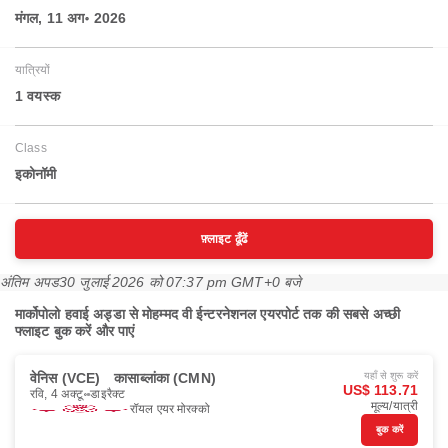
मंगल, 11 अग॰ 2026
यात्रियों
1 वयस्‍क
Class
इकोनॉमी
फ़्लाइट ढूँढें
अंतिम अपड
30 जुलाई 2026 को 07:37 pm GMT+0 बजे
मार्कोपोलो हवाई अड्डा से मोहम्मद वी ईन्टरनेशनल एयरपोर्ट तक की सबसे अच्छी
फ्लाइट बुक करें और पाएं
वेनिस (VCE)
कासाब्लांका (CMN)
यहाँ से शुरू करें
US$ 113.71
रवि, 4 अक्टू॰
डाइरैक्ट
मूल्य/यात्री
रॉयल एयर मोरक्को
बुक करें