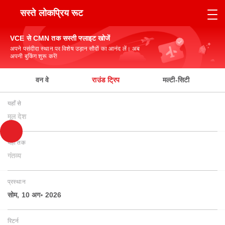
सस्ते लोकप्रिय रूट
VCE से CMN तक सस्ती फ्लाइट खोजें
अपने पसंदीदा स्थान पर विशेष उड़ान सौदों का आनंद लें। अब
अपनी बुकिंग शुरू करें!
वन वे
राउंड ट्रिप
मल्टी-सिटी
यहाँ से
मूल देश
यहाँ तक
गंतव्य
प्रस्थान
सोम, 10 अग॰ 2026
रिटर्न