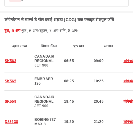
कोपेनहेगन से चार्ल्स डे गौल हवाई अड्डा (CDG) तक फ़्लाइट शेड्यूल जाँचें
बुध, 5 अग॰
गुरु, 6 अग॰
शुक्र, 7 अग॰
शनि, 8 अग॰
उड़ान संख्या
विमान मॉडल
प्रस्थान
आगमन
CANADAIR
SK563
REGIONAL
06:55
09:00
कोपेनह
JET 900
EMBRAER
SK565
08:25
10:25
कोपेनह
195
CANADAIR
SK559
REGIONAL
18:45
20:45
कोपेनह
JET 900
BOEING 737
D83638
19:20
21:20
कोपेनह
MAX 8