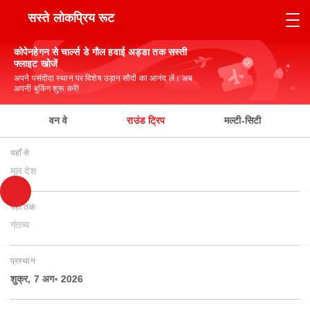
सस्ते लोकप्रिय रूट
कोपेनहेगन से चार्ल्स डे गौल हवाई अड्डा तक सस्ती
फ्लाइट खोजें
अपने पसंदीदा स्थान पर विशेष उड़ान सौदों का आनंद लें। अब
अपनी बुकिंग शुरू करें!
वन वे
राउंड ट्रिप
मल्टी-सिटी
यहाँ से
मूल देश
यहाँ तक
गंतव्य
प्रस्थान
शुक्र, 7 अग॰ 2026