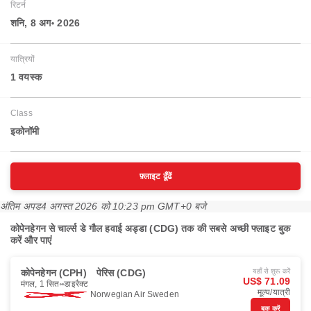
रिटर्न
शनि, 8 अग॰ 2026
यात्रियों
1 वयस्‍क
Class
इकोनॉमी
फ़्लाइट ढूँढें
अंतिम अपड
4 अगस्त 2026 को 10:23 pm GMT+0 बजे
कोपेनहेगन से चार्ल्स डे गौल हवाई अड्डा (CDG) तक की सबसे अच्छी फ्लाइट बुक
करें और पाएं
कोपेनहेगन (CPH)
पेरिस (CDG)
यहाँ से शुरू करें
US$ 71.09
मंगल, 1 सित॰
डाइरैक्ट
मूल्य/यात्री
Norwegian Air Sweden
बुक करें