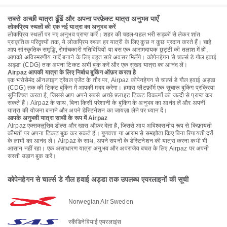
सबसे अच्छी यात्रा ढूँढें और अपना परफ़ेक्ट यात्रा अनुभव पाएँ
लोकप्रिय स्थलों की एक नई यात्रा का अनुभव करें
लोकप्रिय स्थलों पर नए अनुभव प्राप्त करें। शहर की चहल-पहल भरी सड़कों से लेकर शांत
प्राकृतिक परिदृश्यों तक, ये लोकप्रिय स्थल हर यात्री के लिए कुछ न कुछ प्रदान करते हैं। चाहे
आप सांस्कृतिक समृद्धि, रोमांचकारी गतिविधियों या बस एक आरामदायक छुट्टी की तलाश में हों,
आपको अविस्मरणीय यादें बनाने के लिए बहुत सारे अवसर मिलेंगे। कोपेनहेगन से चार्ल्स डे गौल हवाई
अड्डा (CDG) तक अपना टिकट अभी बुक करें और एक सुखद यात्रा का आनंद लें।
Airpaz आपकी यात्रा के लिए निर्बाध बुकिंग ऑफ़र करता है
एक भरोसेमंद ऑनलाइन ट्रैवल एजेंट के तौर पर, Airpaz कोपेनहेगन से चार्ल्स डे गौल हवाई अड्डा
(CDG) तक की टिकट बुकिंग में आपकी मदद करेगा। हमारा प्लैटफ़ॉर्म एक सुचारू बुकिंग प्रक्रिया
सुनिश्चित करता है, जिससे आप अपने सबसे अच्छे फ़्लाइट टिकट विकल्पों को जल्दी से प्राप्त कर
सकते हैं। Airpaz के साथ, बिना किसी परेशानी के बुकिंग के अनुभव का आनंद लें और अपनी
यात्रा की योजना बनाने और अपने डेस्टिनेशन का जायज़ा लेने पर ध्यान दें।
आपके अनुभवी यात्रा साथी के रूप में Airpaz
Airpaz एक्सक्लूसिव डील्स और खास ऑफ़र देता है, जिससे आप अविश्वसनीय रूप से किफ़ायती
कीमतों पर अपना टिकट बुक कर सकते हैं। गुणवत्ता या आराम से समझौता किए बिना रियायती दरों
के लाभों का आनंद लें। Airpaz के साथ, अपने सपनों के डेस्टिनेशन की यात्रा करना कभी भी
आसान नहीं रहा। एक असाधारण यात्रा अनुभव और अपराजेय बचत के लिए Airpaz पर अपनी
सस्ती उड़ान बुक करें।
कोपेनहेगन से चार्ल्स डे गौल हवाई अड्डा तक उपलब्ध एयरलाइनों की सूची
Norwegian Air Sweden
स्कैंडिनेवियाई एयरलाइंस