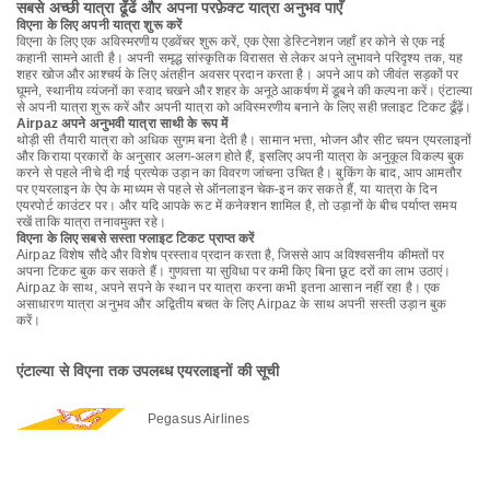
सबसे अच्छी यात्रा ढूँढें और अपना परफ़ेक्ट यात्रा अनुभव पाएँ
विएना के लिए अपनी यात्रा शुरू करें
विएना के लिए एक अविस्मरणीय एडवेंचर शुरू करें, एक ऐसा डेस्टिनेशन जहाँ हर कोने से एक नई
कहानी सामने आती है। अपनी समृद्ध सांस्कृतिक विरासत से लेकर अपने लुभावने परिदृश्य तक, यह
शहर खोज और आश्चर्य के लिए अंतहीन अवसर प्रदान करता है। अपने आप को जीवंत सड़कों पर
घूमने, स्थानीय व्यंजनों का स्वाद चखने और शहर के अनूठे आकर्षण में डूबने की कल्पना करें। एंटाल्या
से अपनी यात्रा शुरू करें और अपनी यात्रा को अविस्मरणीय बनाने के लिए सही फ़्लाइट टिकट ढूँढ़ें।
Airpaz अपने अनुभवी यात्रा साथी के रूप में
थोड़ी सी तैयारी यात्रा को अधिक सुगम बना देती है। सामान भत्ता, भोजन और सीट चयन एयरलाइनों
और किराया प्रकारों के अनुसार अलग-अलग होते हैं, इसलिए अपनी यात्रा के अनुकूल विकल्प बुक
करने से पहले नीचे दी गई प्रत्येक उड़ान का विवरण जांचना उचित है। बुकिंग के बाद, आप आमतौर
पर एयरलाइन के ऐप के माध्यम से पहले से ऑनलाइन चेक-इन कर सकते हैं, या यात्रा के दिन
एयरपोर्ट काउंटर पर। और यदि आपके रूट में कनेक्शन शामिल है, तो उड़ानों के बीच पर्याप्त समय
रखें ताकि यात्रा तनावमुक्त रहे।
विएना के लिए सबसे सस्ता फ्लाइट टिकट प्राप्त करें
Airpaz विशेष सौदे और विशेष प्रस्ताव प्रदान करता है, जिससे आप अविश्वसनीय कीमतों पर
अपना टिकट बुक कर सकते हैं। गुणवत्ता या सुविधा पर कमी किए बिना छूट दरों का लाभ उठाएं।
Airpaz के साथ, अपने सपने के स्थान पर यात्रा करना कभी इतना आसान नहीं रहा है। एक
असाधारण यात्रा अनुभव और अद्वितीय बचत के लिए Airpaz के साथ अपनी सस्ती उड़ान बुक
करें।
एंटाल्या से विएना तक उपलब्ध एयरलाइनों की सूची
Pegasus Airlines