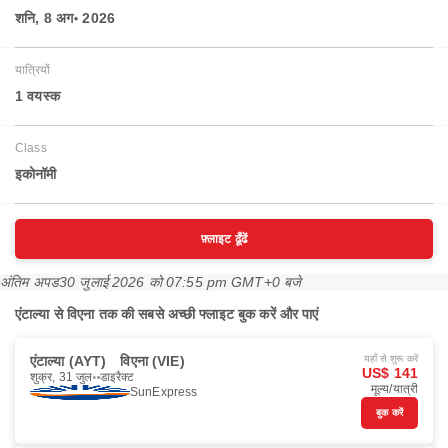
शनि, 8 अग॰ 2026
यात्रियों
1 वयस्‍क
Class
इकोनॉमी
फ़्लाइट ढूँढें
अंतिम अपड
30 जुलाई 2026 को 07:55 pm GMT+0 बजे
एंटाल्या से विएना तक की सबसे अच्छी फ्लाइट बुक करें और पाएं
एंटाल्या (AYT)
विएना (VIE)
यहाँ से शुरू करें
US$ 141
शुक्र, 31 जुल॰
डाइरैक्ट
मूल्य/यात्री
SunExpress
बुक करें