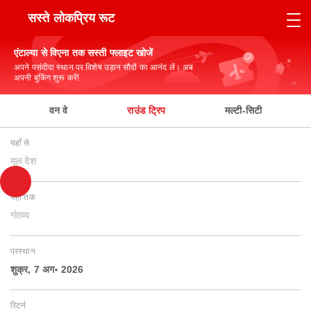
सस्ते लोकप्रिय रूट
एंटाल्या से विएना तक सस्ती फ्लाइट खोजें
अपने पसंदीदा स्थान पर विशेष उड़ान सौदों का आनंद लें। अब
अपनी बुकिंग शुरू करें!
वन वे
राउंड ट्रिप
मल्टी-सिटी
यहाँ से
मूल देश
यहाँ तक
गंतव्य
प्रस्थान
शुक्र, 7 अग॰ 2026
रिटर्न