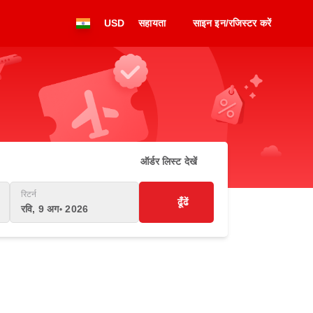
USD
सहायता
साइन इन/रजिस्टर करें
ऑर्डर लिस्ट देखें
रिटर्न
ढूँढें
रवि, 9 अग॰ 2026