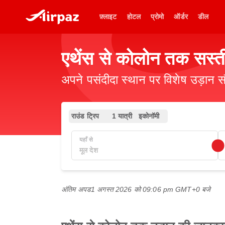
फ़्लाइट
होटल
प्रोमो
ऑर्डर
डील
एथेंस से कोलोन तक सस्ती
अपने पसंदीदा स्थान पर विशेष उड़ान स
राउंड ट्रिप
1 यात्री
इकोनॉमी
यहाँ से
अंतिम अपड
1 अगस्त 2026 को 09:06 pm GMT+0 बजे