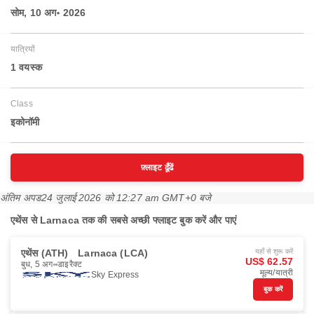
सोम, 10 अग॰ 2026
यात्रियों
1 वयस्‍क
Class
इकोनॉमी
फ़्लाइट ढूँढें
अंतिम अपड
24 जुलाई 2026 को 12:27 am GMT+0 बजे
एथेंस से Larnaca तक की सबसे अच्छी फ्लाइट बुक करें और पाएं
एथेंस (ATH)
Larnaca (LCA)
यहाँ से शुरू करें
US$ 62.57
बुध, 5 अग॰
डाइरैक्ट
मूल्य/यात्री
Sky Express
बुक करें