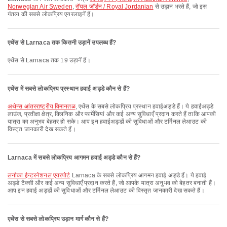
Norwegian Air Sweden
,
रॉयल जॉर्डन / Royal Jordanian
से उड़ान भरते हैं, जो इस
गंतव्य की सबसे लोकप्रिय एयरलाइनें हैं।
एथेंस से Larnaca तक कितनी उड़ानें उपलब्ध हैं?
एथेंस से Larnaca तक 19 उड़ानें हैं।
एथेंस में सबसे लोकप्रिय प्रस्थान हवाई अड्डे कौन से हैं?
अथेन्स आंतरराष्ट्रीय विमानतळ
, एथेंस के सबसे लोकप्रिय प्रस्थान हवाईअड्डे हैं। ये हवाईअड्डे
लाउंज, प्रतीक्षा क्षेत्र, क्लिनिक और फार्मेसियां और कई अन्य सुविधाएँ प्रदान करते हैं ताकि आपकी
यात्रा का अनुभव बेहतर हो सके। आप इन हवाईअड्डों की सुविधाओं और टर्मिनल लेआउट की
विस्तृत जानकारी देख सकते हैं।
Larnaca में सबसे लोकप्रिय आगमन हवाई अड्डे कौन से हैं?
लर्नाका ईन्टरनेशनल एयरपोर्ट
Larnaca के सबसे लोकप्रिय आगमन हवाई अड्डे हैं। ये हवाई
अड्डे टैक्सी और कई अन्य सुविधाएँ प्रदान करते हैं, जो आपके यात्रा अनुभव को बेहतर बनाती हैं।
आप इन हवाई अड्डों की सुविधाओं और टर्मिनल लेआउट की विस्तृत जानकारी देख सकते हैं।
एथेंस से सबसे लोकप्रिय उड़ान मार्ग कौन से हैं?