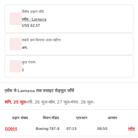
विशेष उड़ान सौदे
एथेंस - Larnaca
US$ 62.57
सबसे कम किराया वाला महीना
अग.
कुल गंतव्य
1
एथेंस से Larnaca तक फ़्लाइट शेड्यूल जाँचें
शनि, 25 जुल॰
रवि, 26 जुल॰
सोम, 27 जुल॰
मंगल, 28 जुल॰
उड़ान संख्या
विमान मॉडल
प्रस्थान
आगमन
GQ600
Boeing 787-8
07:15
08:50
एथेंस