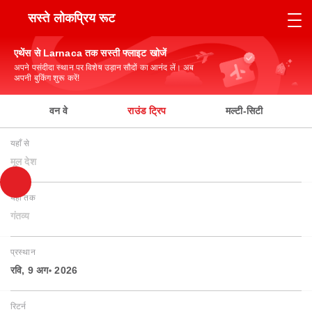
सस्ते लोकप्रिय रूट
एथेंस से Larnaca तक सस्ती फ्लाइट खोजें
अपने पसंदीदा स्थान पर विशेष उड़ान सौदों का आनंद लें। अब
अपनी बुकिंग शुरू करें!
वन वे
राउंड ट्रिप
मल्टी-सिटी
यहाँ से
मूल देश
यहाँ तक
गंतव्य
प्रस्थान
रवि, 9 अग॰ 2026
रिटर्न