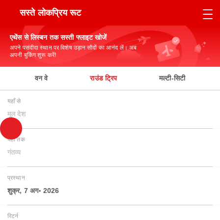
सस्ते लोकप्रिय रूट
एथेंस से लिस्बन तक सस्ती फ्लाइट खोजें
अपने पसंदीदा स्थान पर विशेष उड़ान सौदों का आनंद लें। अब
अपनी बुकिंग शुरू करें!
वन वे
राउंड ट्रिप
मल्टी-सिटी
यहाँ से
मूल देश
यहाँ तक
गंतव्य
प्रस्थान
शुक्र, 7 अग॰ 2026
रिटर्न