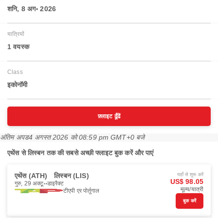
शनि, 8 अग॰ 2026
यात्रियों
1 वयस्‍क
Class
इकोनॉमी
फ़्लाइट ढूँढें
अंतिम अपड
4 अगस्त 2026 को 08:59 pm GMT+0 बजे
एथेंस से लिस्बन तक की सबसे अच्छी फ्लाइट बुक करें और पाएं
एथेंस (ATH)
लिस्बन (LIS)
यहाँ से शुरू करें
US$ 98.05
गुरु, 29 अक्टू॰
डाइरैक्ट
मूल्य/यात्री
टीएपी एर पोर्तुगाल
बुक करें