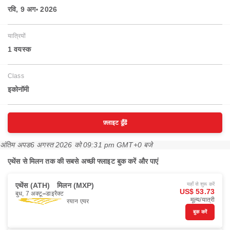
रवि, 9 अग॰ 2026
यात्रियों
1 वयस्‍क
Class
इकोनॉमी
फ़्लाइट ढूँढें
अंतिम अपड
6 अगस्त 2026 को 09:31 pm GMT+0 बजे
एथेंस से मिलन तक की सबसे अच्छी फ्लाइट बुक करें और पाएं
एथेंस (ATH)
मिलन (MXP)
यहाँ से शुरू करें
US$ 53.73
बुध, 7 अक्टू॰
डाइरैक्ट
मूल्य/यात्री
रयान एयर
बुक करें