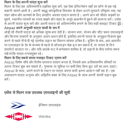
मिलन के लिए अपनी यात्रा शुरू करें
मिलन के लिए एक अविस्मरणीय एडवेंचर शुरू करें, एक ऐसा डेस्टिनेशन जहाँ हर कोने से एक नई
कहानी सामने आती है। अपनी समृद्ध सांस्कृतिक विरासत से लेकर अपने लुभावने परिदृश्य तक, यह
शहर खोज और आश्चर्य के लिए अंतहीन अवसर प्रदान करता है। अपने आप को जीवंत सड़कों पर
घूमने, स्थानीय व्यंजनों का स्वाद चखने और शहर के अनूठे आकर्षण में डूबने की कल्पना करें। एथेंस
से अपनी यात्रा शुरू करें और अपनी यात्रा को अविस्मरणीय बनाने के लिए सही फ़्लाइट टिकट ढूँढ़ें।
Airpaz अपने अनुभवी यात्रा साथी के रूप में
थोड़ी सी तैयारी यात्रा को अधिक सुगम बना देती है। सामान भत्ता, भोजन और सीट चयन एयरलाइनों
और किराया प्रकारों के अनुसार अलग-अलग होते हैं, इसलिए अपनी यात्रा के अनुकूल विकल्प बुक
करने से पहले नीचे दी गई प्रत्येक उड़ान का विवरण जांचना उचित है। बुकिंग के बाद, आप आमतौर
पर एयरलाइन के ऐप के माध्यम से पहले से ऑनलाइन चेक-इन कर सकते हैं, या यात्रा के दिन
एयरपोर्ट काउंटर पर। और यदि आपके रूट में कनेक्शन शामिल है, तो उड़ानों के बीच पर्याप्त समय
रखें ताकि यात्रा तनावमुक्त रहे।
मिलन के लिए सबसे सस्ता फ्लाइट टिकट प्राप्त करें
Airpaz विशेष सौदे और विशेष प्रस्ताव प्रदान करता है, जिससे आप अविश्वसनीय कीमतों पर
अपना टिकट बुक कर सकते हैं। गुणवत्ता या सुविधा पर कमी किए बिना छूट दरों का लाभ उठाएं।
Airpaz के साथ, अपने सपने के स्थान पर यात्रा करना कभी इतना आसान नहीं रहा है। एक
असाधारण यात्रा अनुभव और अद्वितीय बचत के लिए Airpaz के साथ अपनी सस्ती उड़ान बुक
करें।
एथेंस से मिलन तक उपलब्ध एयरलाइनों की सूची
ईजियन एयरलाइंस
Volotea