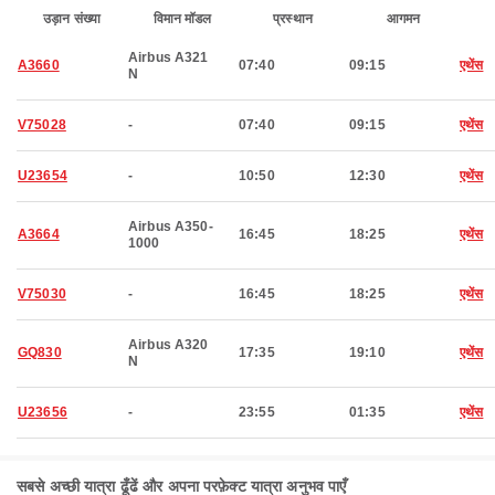
उड़ान संख्या
विमान मॉडल
प्रस्थान
आगमन
Airbus A321
A3660
07:40
09:15
एथेंस
N
V75028
-
07:40
09:15
एथेंस
U23654
-
10:50
12:30
एथेंस
Airbus A350-
A3664
16:45
18:25
एथेंस
1000
V75030
-
16:45
18:25
एथेंस
Airbus A320
GQ830
17:35
19:10
एथेंस
N
U23656
-
23:55
01:35
एथेंस
सबसे अच्छी यात्रा ढूँढें और अपना परफ़ेक्ट यात्रा अनुभव पाएँ