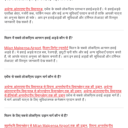
अथेन्स आंतरराष्ट्रीय विमानतळ
, एथेंस के सबसे लोकप्रिय प्रस्थान हवाईअड्डे हैं। ये हवाईअड्डे
प्रतीक्षा क्षेत्र, नर्सरी कक्ष, पार्किंग स्थल और कई अन्य सुविधाएँ प्रदान करते हैं ताकि आपकी यात्रा
का अनुभव बेहतर हो सके। आप इन हवाईअड्डों की सुविधाओं और टर्मिनल लेआउट की विस्तृत
जानकारी देख सकते हैं।
मिलन में सबसे लोकप्रिय आगमन हवाई अड्डे कौन से हैं?
Milan Malpensa Airport
,
मिलन लिनेट एयरपोर्ट
मिलन के सबसे लोकप्रिय आगमन हवाई
अड्डे हैं। ये हवाई अड्डे शटल बस, रेलगाड़ी, ड्यूटी फ्री शॉप और कई अन्य सुविधाएँ प्रदान करते
हैं, जो आपके यात्रा अनुभव को बेहतर बनाती हैं। आप इन हवाई अड्डों की सुविधाओं और टर्मिनल
लेआउट की विस्तृत जानकारी देख सकते हैं।
एथेंस से सबसे लोकप्रिय उड़ान मार्ग कौन से हैं?
अथेन्स आंतरराष्ट्रीय विमानतळ से वियना अन्तर्राष्ट्रीय विमानक्षेत्र तक की उड़ान
,
अथेन्स
आंतरराष्ट्रीय विमानतळ से कोपनहेगन विमानक्षेत्र तक की उड़ान
,
अथेन्स आंतरराष्ट्रीय विमानतळ
से हेल्सिंकी अन्तर्राष्ट्रीय विमानक्षेत्र तक की उड़ान
एथेंस से सबसे लोकप्रिय हवाई अड्डा मार्ग हैं।
ये मार्ग आपकी यात्रा के लिए सुविधाजनक कनेक्शन प्रदान करते हैं।
मिलन के लिए सबसे लोकप्रिय उड़ान मार्ग कौन से हैं?
सुवर्णभूमि विमानक्षेत्र से Milan Malpensa Airport तक की उड़ान
,
वियना अन्तर्राष्ट्रीय