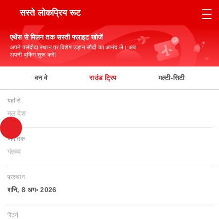
सस्ते लोकप्रिय रूट
एथेंस से मिलन तक सस्ती फ्लाइट खोजें
अपने पसंदीदा स्थान पर विशेष उड़ान सौदों का आनंद लें। अब
अपनी बुकिंग शुरू करें!
वन वे
राउंड ट्रिप
मल्टी-सिटी
यहाँ से
मूल देश
यहाँ तक
गंतव्य
प्रस्थान
शनि, 8 अग॰ 2026
रिटर्न