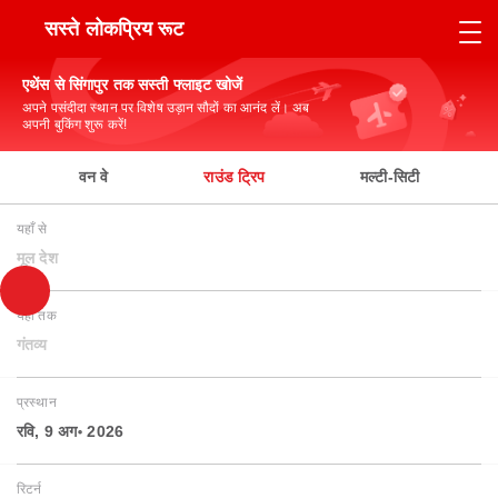
सस्ते लोकप्रिय रूट
एथेंस से सिंगापुर तक सस्ती फ्लाइट खोजें
अपने पसंदीदा स्थान पर विशेष उड़ान सौदों का आनंद लें। अब
अपनी बुकिंग शुरू करें!
वन वे
राउंड ट्रिप
मल्टी-सिटी
यहाँ से
मूल देश
यहाँ तक
गंतव्य
प्रस्थान
रवि, 9 अग॰ 2026
रिटर्न