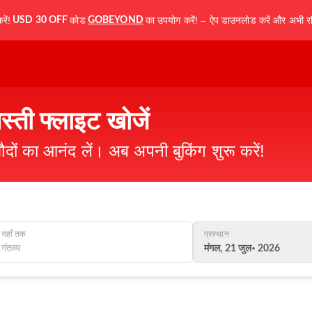
ें!
कोड
का उपयोग करें! – ऐप डाउनलोड करें और अभी रज
USD 30 OFF
GOBEYOND
स्ती फ्लाइट खोजें
ौदों का आनंद लें। अब अपनी बुकिंग शुरू करें!
यहाँ तक
प्रस्थान
मंगल, 21 जुल॰ 2026