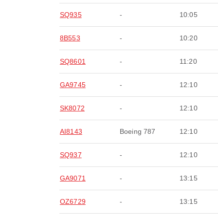
SQ935
-
10:05
8B553
-
10:20
SQ8601
-
11:20
GA9745
-
12:10
SK8072
-
12:10
AI8143
Boeing 787
12:10
SQ937
-
12:10
GA9071
-
13:15
OZ6729
-
13:15