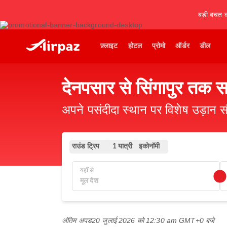
बड़ी बचत कर
फ़्लाइट
होटल
प्रोमो
ऑर्डर
डील
देनपसार से सिंगापुर तक स
अपने पसंदीदा स्थान पर विशेष उड़ान स
राउंड ट्रिप
इकोनॉमी
1 यात्री
यहाँ से
अंतिम अपड
20 जुलाई 2026 को 12:30 am GMT+0 बजे