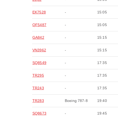
EK7528
-
15:05
QF5487
-
15:05
GA842
-
15:15
VN3962
-
15:15
SQ8549
-
17:35
TR295
-
17:35
TR243
-
17:35
TR283
Boeing 787-8
19:40
SQ8673
-
19:45