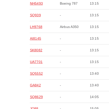
NH5493
Boeing 787
13:15
SQ939
-
13:15
LH9768
Airbus A350
13:15
AI8145
-
13:15
SK8082
-
13:15
UA7701
-
13:15
SQ5552
-
13:40
GA842
-
13:40
SQ8629
-
14:05
JQ88
-
15:05