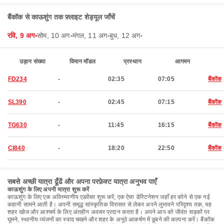
बैंकॉक से काऊशुंग तक फ़्लाइट शेड्यूल जाँचें
रवि, 9 अग॰
सोम, 10 अग॰
मंगल, 11 अग॰
बुध, 12 अग॰
उड़ान संख्या
विमान मॉडल
प्रस्थान
आगमन
FD234
-
02:35
07:05
बैंकॉक
SL390
-
02:45
07:15
बैंकॉक
TG630
-
11:45
16:15
बैंकॉक
CI840
-
18:20
22:50
बैंकॉक
सबसे अच्छी यात्रा ढूँढें और अपना परफ़ेक्ट यात्रा अनुभव पाएँ
काऊशुंग के लिए अपनी यात्रा शुरू करें
काऊशुंग के लिए एक अविस्मरणीय एडवेंचर शुरू करें, एक ऐसा डेस्टिनेशन जहाँ हर कोने से एक नई
कहानी सामने आती है। अपनी समृद्ध सांस्कृतिक विरासत से लेकर अपने लुभावने परिदृश्य तक, यह
शहर खोज और आश्चर्य के लिए अंतहीन अवसर प्रदान करता है। अपने आप को जीवंत सड़कों पर
घूमने, स्थानीय व्यंजनों का स्वाद चखने और शहर के अनूठे आकर्षण में डूबने की कल्पना करें। बैंकॉक