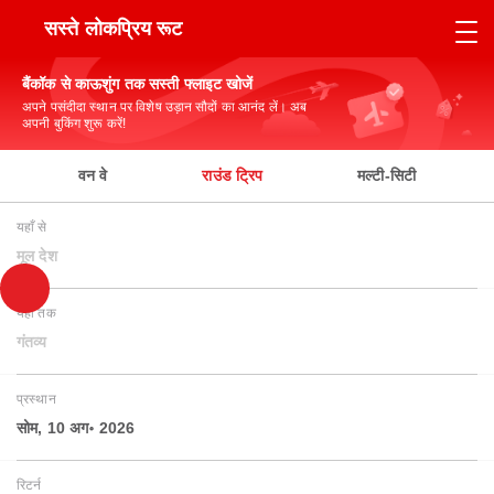
सस्ते लोकप्रिय रूट
बैंकॉक से काऊशुंग तक सस्ती फ्लाइट खोजें
अपने पसंदीदा स्थान पर विशेष उड़ान सौदों का आनंद लें। अब
अपनी बुकिंग शुरू करें!
वन वे
राउंड ट्रिप
मल्टी-सिटी
यहाँ से
मूल देश
यहाँ तक
गंतव्य
प्रस्थान
सोम, 10 अग॰ 2026
रिटर्न