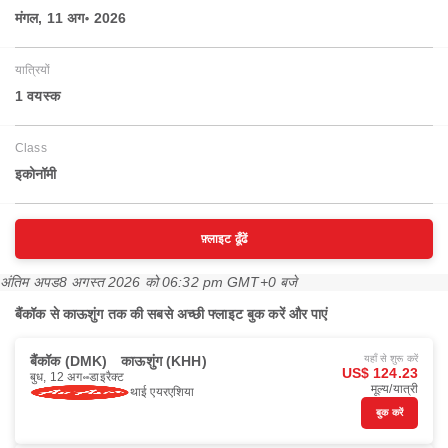
मंगल, 11 अग॰ 2026
यात्रियों
1 वयस्‍क
Class
इकोनॉमी
फ़्लाइट ढूँढें
अंतिम अपड
8 अगस्त 2026 को 06:32 pm GMT+0 बजे
बैंकॉक से काऊशुंग तक की सबसे अच्छी फ्लाइट बुक करें और पाएं
बैंकॉक (DMK)
काऊशुंग (KHH)
यहाँ से शुरू करें
US$ 124.23
बुध, 12 अग॰
डाइरैक्ट
मूल्य/यात्री
थाई एयरएशिया
बुक करें