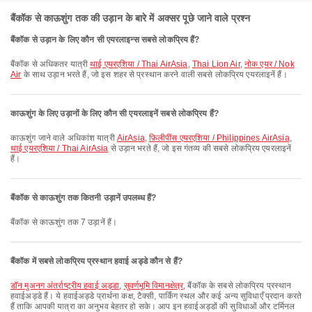
बैंकॉक से काऊशुंग तक की उड़ान के बारे में अक्सर पूछे जाने वाले प्रश्न
बैंकॉक से उड़ान के लिए कौन सी एयरलाइन्स सबसे लोकप्रिय हैं?
बैंकॉक से अधिकतर यात्री
थाई एयरएशिया / Thai AirAsia
,
Thai Lion Air
,
नोक एयर / Nok
Air
के साथ उड़ान भरते हैं, जो इस शहर से प्रस्थान करने वाली सबसे लोकप्रिय एयरलाइनें हैं।
काऊशुंग के लिए उड़ानों के लिए कौन सी एयरलाइनें सबसे लोकप्रिय हैं?
काऊशुंग जाने वाले अधिकांश यात्री
AirAsia
,
फ़िलीपींस एयरएशिया / Philippines AirAsia
,
थाई एयरएशिया / Thai AirAsia
से उड़ान भरते हैं, जो इस गंतव्य की सबसे लोकप्रिय एयरलाइनें
हैं।
बैंकॉक से काऊशुंग तक कितनी उड़ानें उपलब्ध हैं?
बैंकॉक से काऊशुंग तक 7 उड़ानें हैं।
बैंकॉक में सबसे लोकप्रिय प्रस्थान हवाई अड्डे कौन से हैं?
डॉन मुअनग अंतर्राष्ट्रीय हवाई अड्डा
,
सुवर्णभूमि विमानक्षेत्र
, बैंकॉक के सबसे लोकप्रिय प्रस्थान
हवाईअड्डे हैं। ये हवाईअड्डे प्रार्थना कक्ष, टैक्सी, पार्किंग स्थल और कई अन्य सुविधाएँ प्रदान करते
हैं ताकि आपकी यात्रा का अनुभव बेहतर हो सके। आप इन हवाईअड्डों की सुविधाओं और टर्मिनल