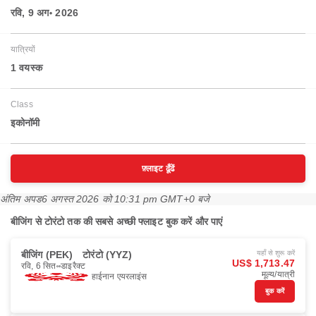
रवि, 9 अग॰ 2026
यात्रियों
1 वयस्‍क
Class
इकोनॉमी
फ़्लाइट ढूँढें
अंतिम अपड
6 अगस्त 2026 को 10:31 pm GMT+0 बजे
बीजिंग से टोरंटो तक की सबसे अच्छी फ्लाइट बुक करें और पाएं
बीजिंग (PEK)
टोरंटो (YYZ)
यहाँ से शुरू करें
US$ 1,713.47
रवि, 6 सित॰
डाइरैक्ट
मूल्य/यात्री
हाईनान एयरलाइंस
बुक करें