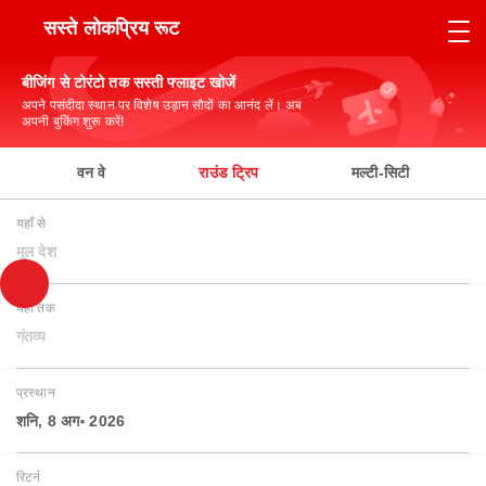
सस्ते लोकप्रिय रूट
बीजिंग से टोरंटो तक सस्ती फ्लाइट खोजें
अपने पसंदीदा स्थान पर विशेष उड़ान सौदों का आनंद लें। अब
अपनी बुकिंग शुरू करें!
वन वे
राउंड ट्रिप
मल्टी-सिटी
यहाँ से
मूल देश
यहाँ तक
गंतव्य
प्रस्थान
शनि, 8 अग॰ 2026
रिटर्न