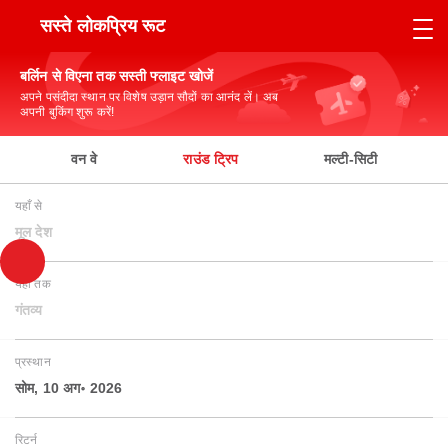
सस्ते लोकप्रिय रूट
बर्लिन से विएना तक सस्ती फ्लाइट खोजें
अपने पसंदीदा स्थान पर विशेष उड़ान सौदों का आनंद लें। अब
अपनी बुकिंग शुरू करें!
वन वे
राउंड ट्रिप
मल्टी-सिटी
यहाँ से
मूल देश
यहाँ तक
गंतव्य
प्रस्थान
सोम, 10 अग॰ 2026
रिटर्न