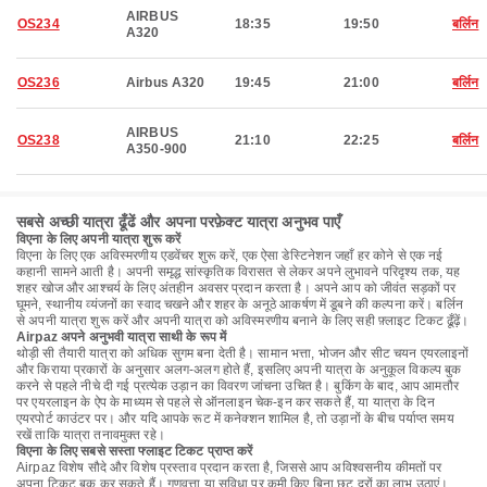
AIRBUS
OS234
18:35
19:50
बर्लिन
A320
OS236
Airbus A320
19:45
21:00
बर्लिन
AIRBUS
OS238
21:10
22:25
बर्लिन
A350-900
सबसे अच्छी यात्रा ढूँढें और अपना परफ़ेक्ट यात्रा अनुभव पाएँ
विएना के लिए अपनी यात्रा शुरू करें
विएना के लिए एक अविस्मरणीय एडवेंचर शुरू करें, एक ऐसा डेस्टिनेशन जहाँ हर कोने से एक नई
कहानी सामने आती है। अपनी समृद्ध सांस्कृतिक विरासत से लेकर अपने लुभावने परिदृश्य तक, यह
शहर खोज और आश्चर्य के लिए अंतहीन अवसर प्रदान करता है। अपने आप को जीवंत सड़कों पर
घूमने, स्थानीय व्यंजनों का स्वाद चखने और शहर के अनूठे आकर्षण में डूबने की कल्पना करें। बर्लिन
से अपनी यात्रा शुरू करें और अपनी यात्रा को अविस्मरणीय बनाने के लिए सही फ़्लाइट टिकट ढूँढ़ें।
Airpaz अपने अनुभवी यात्रा साथी के रूप में
थोड़ी सी तैयारी यात्रा को अधिक सुगम बना देती है। सामान भत्ता, भोजन और सीट चयन एयरलाइनों
और किराया प्रकारों के अनुसार अलग-अलग होते हैं, इसलिए अपनी यात्रा के अनुकूल विकल्प बुक
करने से पहले नीचे दी गई प्रत्येक उड़ान का विवरण जांचना उचित है। बुकिंग के बाद, आप आमतौर
पर एयरलाइन के ऐप के माध्यम से पहले से ऑनलाइन चेक-इन कर सकते हैं, या यात्रा के दिन
एयरपोर्ट काउंटर पर। और यदि आपके रूट में कनेक्शन शामिल है, तो उड़ानों के बीच पर्याप्त समय
रखें ताकि यात्रा तनावमुक्त रहे।
विएना के लिए सबसे सस्ता फ्लाइट टिकट प्राप्त करें
Airpaz विशेष सौदे और विशेष प्रस्ताव प्रदान करता है, जिससे आप अविश्वसनीय कीमतों पर
अपना टिकट बुक कर सकते हैं। गुणवत्ता या सुविधा पर कमी किए बिना छूट दरों का लाभ उठाएं।