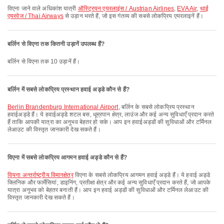
विएना जाने वाले अधिकांश यात्री
ऑस्ट्रियन एयरलाइंस / Austrian Airlines
,
EVA Air
,
थाई
एयरवेज / Thai Airways
से उड़ान भरते हैं, जो इस गंतव्य की सबसे लोकप्रिय एयरलाइनें हैं।
बर्लिन से विएना तक कितनी उड़ानें उपलब्ध हैं?
बर्लिन से विएना तक 10 उड़ानें हैं।
बर्लिन में सबसे लोकप्रिय प्रस्थान हवाई अड्डे कौन से हैं?
Berlin Brandenburg International Airport
, बर्लिन के सबसे लोकप्रिय प्रस्थान
हवाईअड्डे हैं। ये हवाईअड्डे शटल बस, धूम्रपान क्षेत्र, लाउंज और कई अन्य सुविधाएँ प्रदान करते
हैं ताकि आपकी यात्रा का अनुभव बेहतर हो सके। आप इन हवाईअड्डों की सुविधाओं और टर्मिनल
लेआउट की विस्तृत जानकारी देख सकते हैं।
विएना में सबसे लोकप्रिय आगमन हवाई अड्डे कौन से हैं?
वियना अन्तर्राष्ट्रीय विमानक्षेत्र
विएना के सबसे लोकप्रिय आगमन हवाई अड्डे हैं। ये हवाई अड्डे
क्लिनिक और फार्मेसियां, डाइनिंग, प्रतीक्षा क्षेत्र और कई अन्य सुविधाएँ प्रदान करते हैं, जो आपके
यात्रा अनुभव को बेहतर बनाती हैं। आप इन हवाई अड्डों की सुविधाओं और टर्मिनल लेआउट की
विस्तृत जानकारी देख सकते हैं।