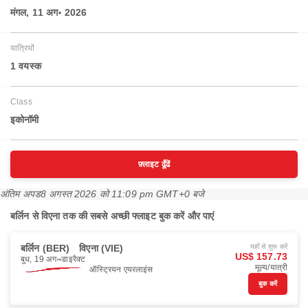
मंगल, 11 अग॰ 2026
यात्रियों
1 वयस्‍क
Class
इकोनॉमी
फ़्लाइट ढूँढें
अंतिम अपड
8 अगस्त 2026 को 11:09 pm GMT+0 बजे
बर्लिन से विएना तक की सबसे अच्छी फ्लाइट बुक करें और पाएं
बर्लिन (BER)
विएना (VIE)
यहाँ से शुरू करें
US$ 157.73
बुध, 19 अग॰
डाइरैक्ट
मूल्य/यात्री
ऑस्ट्रियन एयरलाइंस
बुक करें