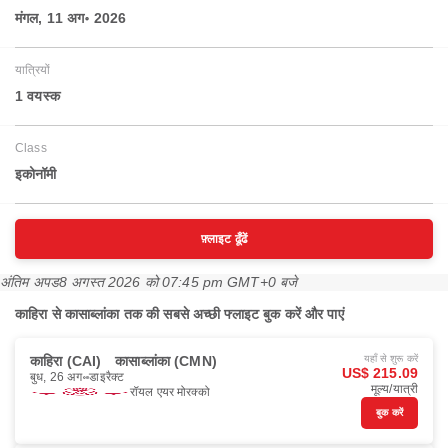
मंगल, 11 अग॰ 2026
यात्रियों
1 वयस्‍क
Class
इकोनॉमी
फ़्लाइट ढूँढें
अंतिम अपड
8 अगस्त 2026 को 07:45 pm GMT+0 बजे
काहिरा से कासाब्लांका तक की सबसे अच्छी फ्लाइट बुक करें और पाएं
काहिरा (CAI)
कासाब्लांका (CMN)
यहाँ से शुरू करें
US$ 215.09
बुध, 26 अग॰
डाइरैक्ट
मूल्य/यात्री
रॉयल एयर मोरक्को
बुक करें