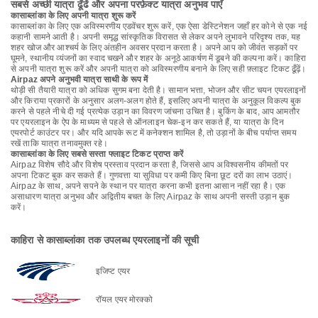
सबसे अच्छी यात्रा ढूँढें और अपना परफ़ेक्ट यात्रा अनुभव पाएँ
कासाब्लांका के लिए अपनी यात्रा शुरू करें
कासाब्लांका के लिए एक अविस्मरणीय एडवेंचर शुरू करें, एक ऐसा डेस्टिनेशन जहाँ हर कोने से एक नई
कहानी सामने आती है। अपनी समृद्ध सांस्कृतिक विरासत से लेकर अपने लुभावने परिदृश्य तक, यह
शहर खोज और आश्चर्य के लिए अंतहीन अवसर प्रदान करता है। अपने आप को जीवंत सड़कों पर
घूमने, स्थानीय व्यंजनों का स्वाद चखने और शहर के अनूठे आकर्षण में डूबने की कल्पना करें। काहिरा
से अपनी यात्रा शुरू करें और अपनी यात्रा को अविस्मरणीय बनाने के लिए सही फ़्लाइट टिकट ढूँढ़ें।
Airpaz अपने अनुभवी यात्रा साथी के रूप में
थोड़ी सी तैयारी यात्रा को अधिक सुगम बना देती है। सामान भत्ता, भोजन और सीट चयन एयरलाइनों
और किराया प्रकारों के अनुसार अलग-अलग होते हैं, इसलिए अपनी यात्रा के अनुकूल विकल्प बुक
करने से पहले नीचे दी गई प्रत्येक उड़ान का विवरण जांचना उचित है। बुकिंग के बाद, आप आमतौर
पर एयरलाइन के ऐप के माध्यम से पहले से ऑनलाइन चेक-इन कर सकते हैं, या यात्रा के दिन
एयरपोर्ट काउंटर पर। और यदि आपके रूट में कनेक्शन शामिल है, तो उड़ानों के बीच पर्याप्त समय
रखें ताकि यात्रा तनावमुक्त रहे।
कासाब्लांका के लिए सबसे सस्ता फ्लाइट टिकट प्राप्त करें
Airpaz विशेष सौदे और विशेष प्रस्ताव प्रदान करता है, जिससे आप अविश्वसनीय कीमतों पर
अपना टिकट बुक कर सकते हैं। गुणवत्ता या सुविधा पर कमी किए बिना छूट दरों का लाभ उठाएं।
Airpaz के साथ, अपने सपने के स्थान पर यात्रा करना कभी इतना आसान नहीं रहा है। एक
असाधारण यात्रा अनुभव और अद्वितीय बचत के लिए Airpaz के साथ अपनी सस्ती उड़ान बुक
करें।
काहिरा से कासाब्लांका तक उपलब्ध एयरलाइनों की सूची
इजिप्ट एयर
रॉयल एयर मोरक्को