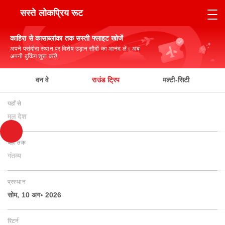
सस्ते लोकप्रिय रूट
काहिरा से कासाब्लांका तक सस्ती फ्लाइट खोजें
अपने पसंदीदा स्थान पर विशेष उड़ान सौदों का आनंद लें। अब
अपनी बुकिंग शुरू करें!
वन वे
राउंड ट्रिप
मल्टी-सिटी
यहाँ से
मूल देश
यहाँ तक
गंतव्य
प्रस्थान
सोम, 10 अग॰ 2026
रिटर्न