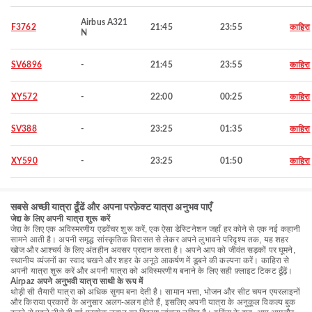
Airbus A321
F3762
21:45
23:55
काहिरा
N
SV6896
-
21:45
23:55
काहिरा
XY572
-
22:00
00:25
काहिरा
SV388
-
23:25
01:35
काहिरा
XY590
-
23:25
01:50
काहिरा
सबसे अच्छी यात्रा ढूँढें और अपना परफ़ेक्ट यात्रा अनुभव पाएँ
जेद्दा के लिए अपनी यात्रा शुरू करें
जेद्दा के लिए एक अविस्मरणीय एडवेंचर शुरू करें, एक ऐसा डेस्टिनेशन जहाँ हर कोने से एक नई कहानी
सामने आती है। अपनी समृद्ध सांस्कृतिक विरासत से लेकर अपने लुभावने परिदृश्य तक, यह शहर
खोज और आश्चर्य के लिए अंतहीन अवसर प्रदान करता है। अपने आप को जीवंत सड़कों पर घूमने,
स्थानीय व्यंजनों का स्वाद चखने और शहर के अनूठे आकर्षण में डूबने की कल्पना करें। काहिरा से
अपनी यात्रा शुरू करें और अपनी यात्रा को अविस्मरणीय बनाने के लिए सही फ़्लाइट टिकट ढूँढ़ें।
Airpaz अपने अनुभवी यात्रा साथी के रूप में
थोड़ी सी तैयारी यात्रा को अधिक सुगम बना देती है। सामान भत्ता, भोजन और सीट चयन एयरलाइनों
और किराया प्रकारों के अनुसार अलग-अलग होते हैं, इसलिए अपनी यात्रा के अनुकूल विकल्प बुक