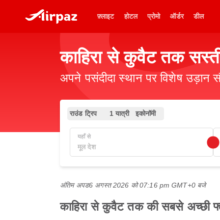
फ़्लाइट
होटल
प्रोमो
ऑर्डर
डील
काहिरा से कुवैट तक सस्ती
अपने पसंदीदा स्थान पर विशेष उड़ान स
राउंड ट्रिप
1 यात्री
इकोनॉमी
यहाँ से
अंतिम अपड
6 अगस्त 2026 को 07:16 pm GMT+0 बजे
काहिरा से कुवैट तक की सबसे अच्छी फ्