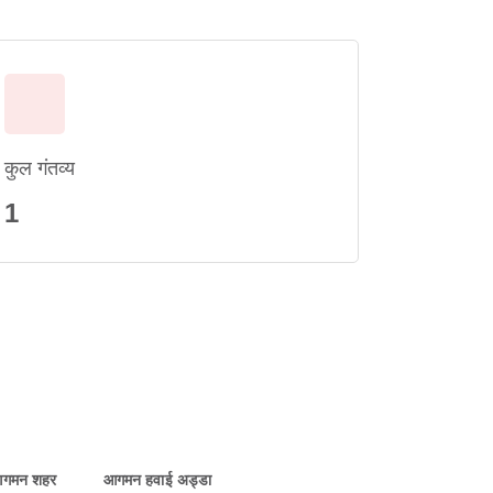
कुल गंतव्य
1
गमन शहर
आगमन हवाई अड्डा