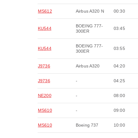
MS612
Airbus A320 N
00:30
BOEING 777-
KU544
03:45
300ER
BOEING 777-
KU544
03:55
300ER
J9736
Airbus A320
04:20
J9736
-
04:25
NE200
-
08:00
MS610
-
09:00
MS610
Boeing 737
10:00