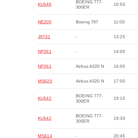
BOEING 777-
KU546
10:50
300ER
NE200
Boeing 787
11:00
J9732
-
13:25
NP261
-
14:00
NP261
Airbus A320 N
16:00
MS620
Airbus A320 N
17:00
BOEING 777-
KU542
19:15
300ER
BOEING 777-
KU542
19:30
300ER
MS614
-
20:45