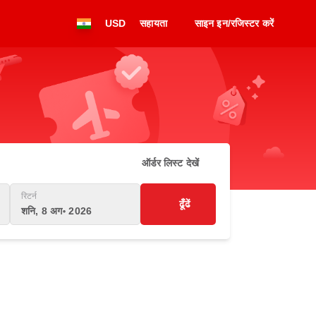
USD
सहायता
साइन इन/रजिस्टर करें
ऑर्डर लिस्ट देखें
रिटर्न
ढूँढें
शनि, 8 अग॰ 2026