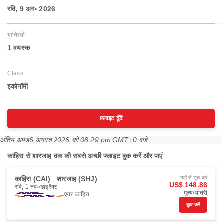
रवि, 9 अग॰ 2026
यात्रियों
1 वयस्‍क
Class
इकोनॉमी
फ़्लाइट ढूँढें
अंतिम अपड
6 अगस्त 2026 को 08:29 pm GMT+0 बजे
काहिरा से शारजाह तक की सबसे अच्छी फ्लाइट बुक करें और पाएं
काहिरा (CAI)
शारजाह (SHJ)
यहाँ से शुरू करें
US$ 148.86
रवि, 1 नव॰
डाइरैक्ट
मूल्य/यात्री
एयर काहिरा
बुक करें