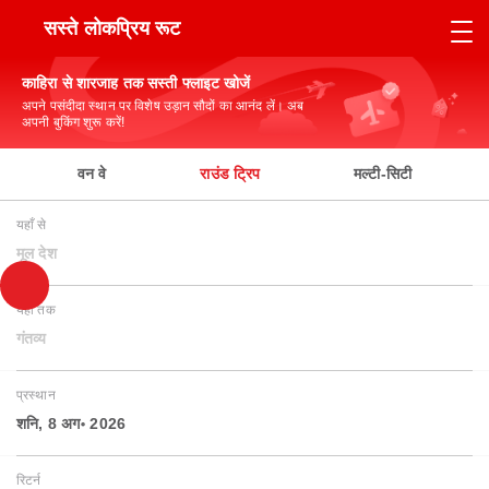
सस्ते लोकप्रिय रूट
काहिरा से शारजाह तक सस्ती फ्लाइट खोजें
अपने पसंदीदा स्थान पर विशेष उड़ान सौदों का आनंद लें। अब
अपनी बुकिंग शुरू करें!
वन वे
राउंड ट्रिप
मल्टी-सिटी
यहाँ से
मूल देश
यहाँ तक
गंतव्य
प्रस्थान
शनि, 8 अग॰ 2026
रिटर्न