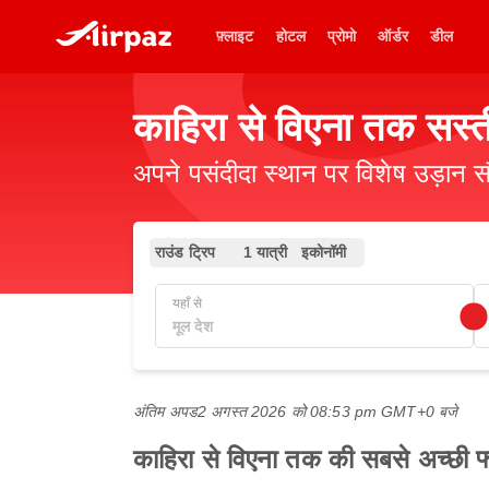
फ़्लाइट
होटल
प्रोमो
ऑर्डर
डील
काहिरा से विएना तक सस्त
अपने पसंदीदा स्थान पर विशेष उड़ान स
राउंड ट्रिप
1 यात्री
इकोनॉमी
यहाँ से
अंतिम अपड
2 अगस्त 2026 को 08:53 pm GMT+0 बजे
काहिरा से विएना तक की सबसे अच्छी फ्