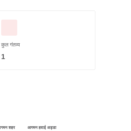
कुल गंतव्य
1
गमन शहर
आगमन हवाई अड्डा