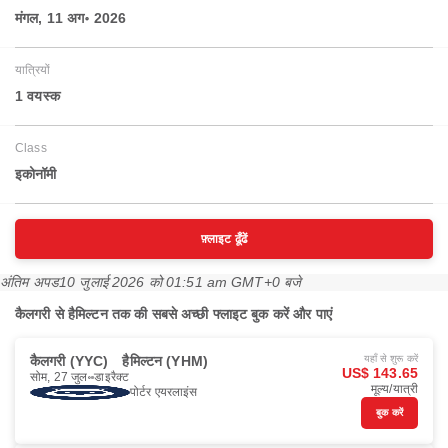
मंगल, 11 अग॰ 2026
यात्रियों
1 वयस्‍क
Class
इकोनॉमी
फ़्लाइट ढूँढें
अंतिम अपड
10 जुलाई 2026 को 01:51 am GMT+0 बजे
कैलगरी से हैमिल्टन तक की सबसे अच्छी फ्लाइट बुक करें और पाएं
कैलगरी (YYC)
हैमिल्टन (YHM)
यहाँ से शुरू करें
US$ 143.65
सोम, 27 जुल॰
डाइरैक्ट
मूल्य/यात्री
पोर्टर एयरलाइंस
बुक करें