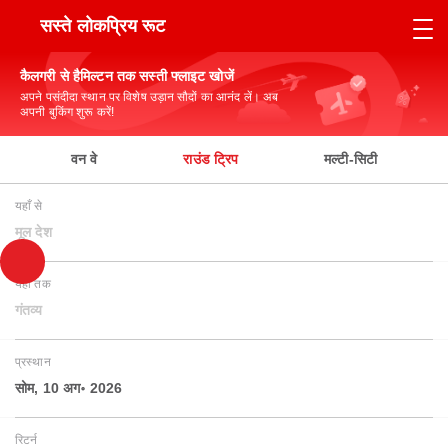
सस्ते लोकप्रिय रूट
कैलगरी से हैमिल्टन तक सस्ती फ्लाइट खोजें
अपने पसंदीदा स्थान पर विशेष उड़ान सौदों का आनंद लें। अब
अपनी बुकिंग शुरू करें!
वन वे
राउंड ट्रिप
मल्टी-सिटी
यहाँ से
मूल देश
यहाँ तक
गंतव्य
प्रस्थान
सोम, 10 अग॰ 2026
रिटर्न