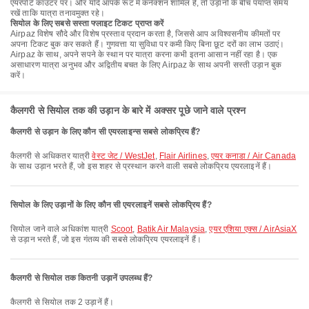
एयरपोर्ट काउंटर पर। और यदि आपके रूट में कनेक्शन शामिल है, तो उड़ानों के बीच पर्याप्त समय
रखें ताकि यात्रा तनावमुक्त रहे।
सियोल के लिए सबसे सस्ता फ्लाइट टिकट प्राप्त करें
Airpaz विशेष सौदे और विशेष प्रस्ताव प्रदान करता है, जिससे आप अविश्वसनीय कीमतों पर
अपना टिकट बुक कर सकते हैं। गुणवत्ता या सुविधा पर कमी किए बिना छूट दरों का लाभ उठाएं।
Airpaz के साथ, अपने सपने के स्थान पर यात्रा करना कभी इतना आसान नहीं रहा है। एक
असाधारण यात्रा अनुभव और अद्वितीय बचत के लिए Airpaz के साथ अपनी सस्ती उड़ान बुक
करें।
कैलगरी से सियोल तक की उड़ान के बारे में अक्सर पूछे जाने वाले प्रश्न
कैलगरी से उड़ान के लिए कौन सी एयरलाइन्स सबसे लोकप्रिय हैं?
कैलगरी से अधिकतर यात्री
वेस्ट जेट / WestJet
,
Flair Airlines
,
एयर कनाडा / Air Canada
के साथ उड़ान भरते हैं, जो इस शहर से प्रस्थान करने वाली सबसे लोकप्रिय एयरलाइनें हैं।
सियोल के लिए उड़ानों के लिए कौन सी एयरलाइनें सबसे लोकप्रिय हैं?
सियोल जाने वाले अधिकांश यात्री
Scoot
,
Batik Air Malaysia
,
एयर एशिया एक्स / AirAsiaX
से उड़ान भरते हैं, जो इस गंतव्य की सबसे लोकप्रिय एयरलाइनें हैं।
कैलगरी से सियोल तक कितनी उड़ानें उपलब्ध हैं?
कैलगरी से सियोल तक 2 उड़ानें हैं।