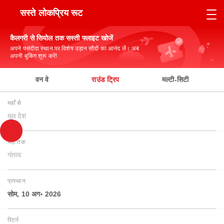
सस्ते लोकप्रिय रूट
कैलगरी से सियोल तक सस्ती फ्लाइट खोजें
अपने पसंदीदा स्थान पर विशेष उड़ान सौदों का आनंद लें। अब
अपनी बुकिंग शुरू करें!
वन वे
राउंड ट्रिप
मल्टी-सिटी
यहाँ से
मूल देश
यहाँ तक
गंतव्य
प्रस्थान
सोम, 10 अग॰ 2026
रिटर्न