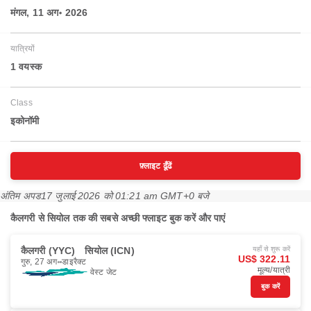
मंगल, 11 अग॰ 2026
यात्रियों
1 वयस्‍क
Class
इकोनॉमी
फ़्लाइट ढूँढें
अंतिम अपड
17 जुलाई 2026 को 01:21 am GMT+0 बजे
कैलगरी से सियोल तक की सबसे अच्छी फ्लाइट बुक करें और पाएं
कैलगरी (YYC)
सियोल (ICN)
यहाँ से शुरू करें
US$ 322.11
गुरु, 27 अग॰
डाइरैक्ट
मूल्य/यात्री
वेस्ट जेट
बुक करें