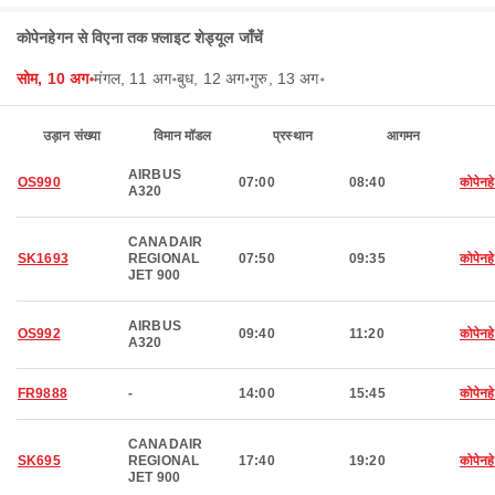
कोपेनहेगन से विएना तक फ़्लाइट शेड्यूल जाँचें
सोम, 10 अग॰
मंगल, 11 अग॰
बुध, 12 अग॰
गुरु, 13 अग॰
उड़ान संख्या
विमान मॉडल
प्रस्थान
आगमन
AIRBUS
OS990
07:00
08:40
कोपेनह
A320
CANADAIR
SK1693
REGIONAL
07:50
09:35
कोपेनह
JET 900
AIRBUS
OS992
09:40
11:20
कोपेनह
A320
FR9888
-
14:00
15:45
कोपेनह
CANADAIR
SK695
REGIONAL
17:40
19:20
कोपेनह
JET 900