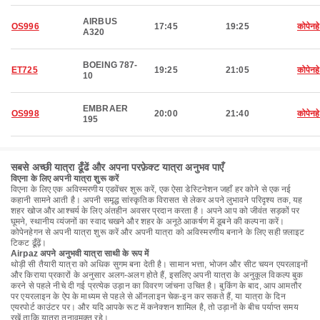
AIRBUS
OS996
17:45
19:25
कोपेनह
A320
BOEING 787-
ET725
19:25
21:05
कोपेनह
10
EMBRAER
OS998
20:00
21:40
कोपेनह
195
सबसे अच्छी यात्रा ढूँढें और अपना परफ़ेक्ट यात्रा अनुभव पाएँ
विएना के लिए अपनी यात्रा शुरू करें
विएना के लिए एक अविस्मरणीय एडवेंचर शुरू करें, एक ऐसा डेस्टिनेशन जहाँ हर कोने से एक नई
कहानी सामने आती है। अपनी समृद्ध सांस्कृतिक विरासत से लेकर अपने लुभावने परिदृश्य तक, यह
शहर खोज और आश्चर्य के लिए अंतहीन अवसर प्रदान करता है। अपने आप को जीवंत सड़कों पर
घूमने, स्थानीय व्यंजनों का स्वाद चखने और शहर के अनूठे आकर्षण में डूबने की कल्पना करें।
कोपेनहेगन से अपनी यात्रा शुरू करें और अपनी यात्रा को अविस्मरणीय बनाने के लिए सही फ़्लाइट
टिकट ढूँढ़ें।
Airpaz अपने अनुभवी यात्रा साथी के रूप में
थोड़ी सी तैयारी यात्रा को अधिक सुगम बना देती है। सामान भत्ता, भोजन और सीट चयन एयरलाइनों
और किराया प्रकारों के अनुसार अलग-अलग होते हैं, इसलिए अपनी यात्रा के अनुकूल विकल्प बुक
करने से पहले नीचे दी गई प्रत्येक उड़ान का विवरण जांचना उचित है। बुकिंग के बाद, आप आमतौर
पर एयरलाइन के ऐप के माध्यम से पहले से ऑनलाइन चेक-इन कर सकते हैं, या यात्रा के दिन
एयरपोर्ट काउंटर पर। और यदि आपके रूट में कनेक्शन शामिल है, तो उड़ानों के बीच पर्याप्त समय
रखें ताकि यात्रा तनावमुक्त रहे।