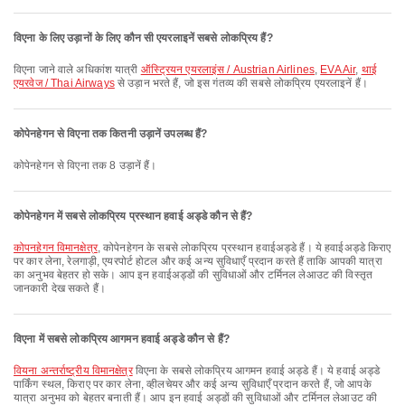
विएना के लिए उड़ानों के लिए कौन सी एयरलाइनें सबसे लोकप्रिय हैं?
विएना जाने वाले अधिकांश यात्री
ऑस्ट्रियन एयरलाइंस / Austrian Airlines
,
EVA Air
,
थाई
एयरवेज / Thai Airways
से उड़ान भरते हैं, जो इस गंतव्य की सबसे लोकप्रिय एयरलाइनें हैं।
कोपेनहेगन से विएना तक कितनी उड़ानें उपलब्ध हैं?
कोपेनहेगन से विएना तक 8 उड़ानें हैं।
कोपेनहेगन में सबसे लोकप्रिय प्रस्थान हवाई अड्डे कौन से हैं?
कोपनहेगन विमानक्षेत्र
, कोपेनहेगन के सबसे लोकप्रिय प्रस्थान हवाईअड्डे हैं। ये हवाईअड्डे किराए
पर कार लेना, रेलगाड़ी, एयरपोर्ट होटल और कई अन्य सुविधाएँ प्रदान करते हैं ताकि आपकी यात्रा
का अनुभव बेहतर हो सके। आप इन हवाईअड्डों की सुविधाओं और टर्मिनल लेआउट की विस्तृत
जानकारी देख सकते हैं।
विएना में सबसे लोकप्रिय आगमन हवाई अड्डे कौन से हैं?
वियना अन्तर्राष्ट्रीय विमानक्षेत्र
विएना के सबसे लोकप्रिय आगमन हवाई अड्डे हैं। ये हवाई अड्डे
पार्किंग स्थल, किराए पर कार लेना, व्हीलचेयर और कई अन्य सुविधाएँ प्रदान करते हैं, जो आपके
यात्रा अनुभव को बेहतर बनाती हैं। आप इन हवाई अड्डों की सुविधाओं और टर्मिनल लेआउट की