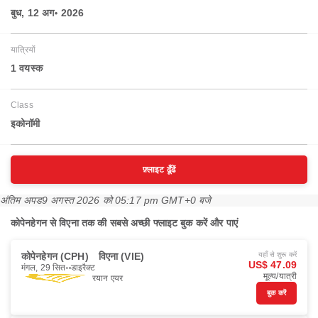
बुध, 12 अग॰ 2026
यात्रियों
1 वयस्‍क
Class
इकोनॉमी
फ़्लाइट ढूँढें
अंतिम अपड
9 अगस्त 2026 को 05:17 pm GMT+0 बजे
कोपेनहेगन से विएना तक की सबसे अच्छी फ्लाइट बुक करें और पाएं
कोपेनहेगन (CPH)
विएना (VIE)
यहाँ से शुरू करें
US$ 47.09
मंगल, 29 सित॰
डाइरैक्ट
मूल्य/यात्री
रयान एयर
बुक करें