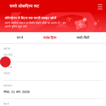
सस्ते लोकप्रिय रूट
कोपेनहेगन से विएना तक सस्ती फ्लाइट खोजें
अपने पसंदीदा स्थान पर विशेष उड़ान सौदों का आनंद लें। अब
अपनी बुकिंग शुरू करें!
वन वे
राउंड ट्रिप
मल्टी-सिटी
यहाँ से
मूल देश
यहाँ तक
गंतव्य
प्रस्थान
मंगल, 11 अग॰ 2026
रिटर्न