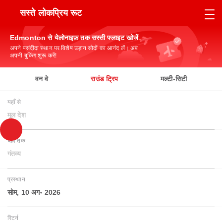
सस्ते लोकप्रिय रूट
Edmonton से येलोनाइफ़ तक सस्ती फ्लाइट खोजें
अपने पसंदीदा स्थान पर विशेष उड़ान सौदों का आनंद लें। अब
अपनी बुकिंग शुरू करें!
वन वे
राउंड ट्रिप
मल्टी-सिटी
यहाँ से
मूल देश
यहाँ तक
गंतव्य
प्रस्थान
सोम, 10 अग॰ 2026
रिटर्न