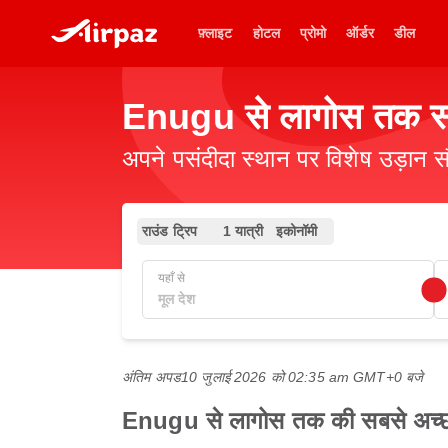
फ़्लाइट
होटल
प्रोमो
ऑर्डर
डील
Enugu से लागोस तक सस्
अपने पसंदीदा स्थान पर विशेष उड़ान स
राउंड ट्रिप
1 यात्री
इकोनॉमी
यहाँ से
अंतिम अपड
10 जुलाई 2026 को 02:35 am GMT+0 बजे
Enugu से लागोस तक की सबसे अच्छी 