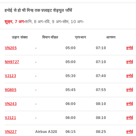
हनोई से हो ची मिन्ह तक फ़्लाइट शेड्यूल जाँचें
शुक्र, 7 अग॰
शनि, 8 अग॰
रवि, 9 अग॰
सोम, 10 अग॰
उड़ान संख्या
विमान मॉडल
प्रस्थान
आगमन
VN205
-
05:00
07:10
हनोई
NH9727
-
05:00
07:10
हनोई
VJ123
-
05:30
07:40
हनोई
9G805
-
05:45
07:55
हनोई
VN243
-
06:00
08:10
हनोई
VJ121
-
06:00
08:10
हनोई
VN227
Airbus A320
06:15
08:25
हनोई