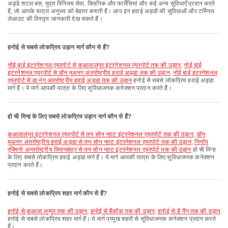
अड्डे शटल बस, मुद्रा विनिमय सेवा, क्लिनिक और फार्मेसियां और कई अन्य सुविधाएँ प्रदान करते
हैं, जो आपके यात्रा अनुभव को बेहतर बनाती हैं। आप इन हवाई अड्डों की सुविधाओं और टर्मिनल
लेआउट की विस्तृत जानकारी देख सकते हैं।
हनोई से सबसे लोकप्रिय उड़ान मार्ग कौन से हैं?
नोई बाई इंटरनेशनल एयरपोर्ट से कुआलालंपुर इंटरनेशनल एयरपोर्ट तक की उड़ान
,
नोई बाई
इंटरनेशनल एयरपोर्ट से डॉन मुअनग अंतर्राष्ट्रीय हवाई अड्डा तक की उड़ान
,
नोई बाई इंटरनेशनल
एयरपोर्ट से डा नंग अंतर्राष्ट्रीय हवाई अड्डा तक की उड़ान
हनोई से सबसे लोकप्रिय हवाई अड्डा
मार्ग हैं। ये मार्ग आपकी यात्रा के लिए सुविधाजनक कनेक्शन प्रदान करते हैं।
हो ची मिन्ह के लिए सबसे लोकप्रिय उड़ान मार्ग कौन से हैं?
कुआलालंपुर इंटरनेशनल एयरपोर्ट से तन सोन न्हाट इंटरनेशनल एयरपोर्ट तक की उड़ान
,
डॉन
मुअनग अंतर्राष्ट्रीय हवाई अड्डा से तन सोन न्हाट इंटरनेशनल एयरपोर्ट तक की उड़ान
,
निनॉय
एक्विनो अन्तर्राष्ट्रीय विमानक्षेत्र से तन सोन न्हाट इंटरनेशनल एयरपोर्ट तक की उड़ान
हो ची मिन्ह
के लिए सबसे लोकप्रिय हवाई अड्डा मार्ग हैं। ये मार्ग आपकी यात्रा के लिए सुविधाजनक कनेक्शन
प्रदान करते हैं।
हनोई से सबसे लोकप्रिय शहर मार्ग कौन से हैं?
हनोई से कुआला लुम्पुर तक की उड़ान
,
हनोई से बैंकॉक तक की उड़ान
,
हनोई से डै नैंग तक की उड़ान
हनोई से सबसे लोकप्रिय शहर मार्ग हैं। ये मार्ग प्रमुख शहरों से सुविधाजनक कनेक्शन प्रदान करते
हैं।