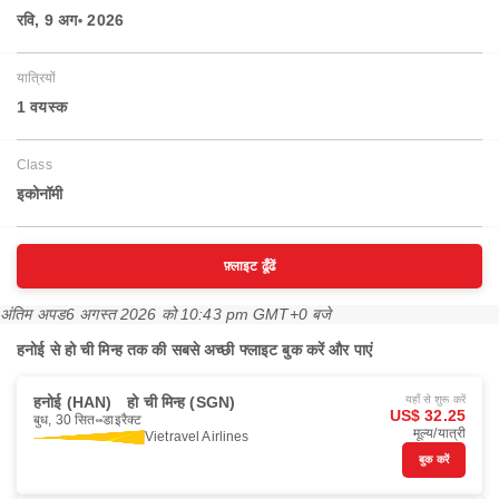
रवि, 9 अग॰ 2026
यात्रियों
1 वयस्‍क
Class
इकोनॉमी
फ़्लाइट ढूँढें
अंतिम अपड
6 अगस्त 2026 को 10:43 pm GMT+0 बजे
हनोई से हो ची मिन्ह तक की सबसे अच्छी फ्लाइट बुक करें और पाएं
हनोई (HAN)
हो ची मिन्ह (SGN)
यहाँ से शुरू करें
US$ 32.25
बुध, 30 सित॰
डाइरैक्ट
मूल्य/यात्री
Vietravel Airlines
बुक करें