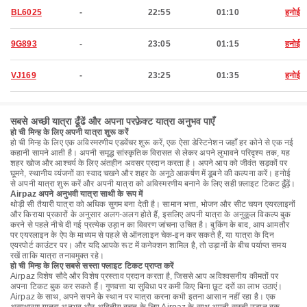
BL6025
-
22:55
01:10
हनोई
9G893
-
23:05
01:15
हनोई
VJ169
-
23:25
01:35
हनोई
सबसे अच्छी यात्रा ढूँढें और अपना परफ़ेक्ट यात्रा अनुभव पाएँ
हो ची मिन्ह के लिए अपनी यात्रा शुरू करें
हो ची मिन्ह के लिए एक अविस्मरणीय एडवेंचर शुरू करें, एक ऐसा डेस्टिनेशन जहाँ हर कोने से एक नई
कहानी सामने आती है। अपनी समृद्ध सांस्कृतिक विरासत से लेकर अपने लुभावने परिदृश्य तक, यह
शहर खोज और आश्चर्य के लिए अंतहीन अवसर प्रदान करता है। अपने आप को जीवंत सड़कों पर
घूमने, स्थानीय व्यंजनों का स्वाद चखने और शहर के अनूठे आकर्षण में डूबने की कल्पना करें। हनोई
से अपनी यात्रा शुरू करें और अपनी यात्रा को अविस्मरणीय बनाने के लिए सही फ़्लाइट टिकट ढूँढ़ें।
Airpaz अपने अनुभवी यात्रा साथी के रूप में
थोड़ी सी तैयारी यात्रा को अधिक सुगम बना देती है। सामान भत्ता, भोजन और सीट चयन एयरलाइनों
और किराया प्रकारों के अनुसार अलग-अलग होते हैं, इसलिए अपनी यात्रा के अनुकूल विकल्प बुक
करने से पहले नीचे दी गई प्रत्येक उड़ान का विवरण जांचना उचित है। बुकिंग के बाद, आप आमतौर
पर एयरलाइन के ऐप के माध्यम से पहले से ऑनलाइन चेक-इन कर सकते हैं, या यात्रा के दिन
एयरपोर्ट काउंटर पर। और यदि आपके रूट में कनेक्शन शामिल है, तो उड़ानों के बीच पर्याप्त समय
रखें ताकि यात्रा तनावमुक्त रहे।
हो ची मिन्ह के लिए सबसे सस्ता फ्लाइट टिकट प्राप्त करें
Airpaz विशेष सौदे और विशेष प्रस्ताव प्रदान करता है, जिससे आप अविश्वसनीय कीमतों पर
अपना टिकट बुक कर सकते हैं। गुणवत्ता या सुविधा पर कमी किए बिना छूट दरों का लाभ उठाएं।
Airpaz के साथ, अपने सपने के स्थान पर यात्रा करना कभी इतना आसान नहीं रहा है। एक