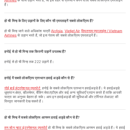
Airlines
के साथ उड़ान भरते हैं, जो इस शहर से प्रस्थान करने वाली सबसे लोकप्रिय एयरलाइनें
हैं।
हो ची मिन्ह के लिए उड़ानों के लिए कौन सी एयरलाइनें सबसे लोकप्रिय हैं?
हो ची मिन्ह जाने वाले अधिकांश यात्री
AirAsia
,
Vietjet Air
,
वियतनाम एयरलाइंस / Vietnam
Airlines
से उड़ान भरते हैं, जो इस गंतव्य की सबसे लोकप्रिय एयरलाइनें हैं।
हनोई से हो ची मिन्ह तक कितनी उड़ानें उपलब्ध हैं?
हनोई से हो ची मिन्ह तक 222 उड़ानें हैं।
हनोई में सबसे लोकप्रिय प्रस्थान हवाई अड्डे कौन से हैं?
नोई बाई इंटरनेशनल एयरपोर्ट
, हनोई के सबसे लोकप्रिय प्रस्थान हवाईअड्डे हैं। ये हवाईअड्डे
धूम्रपान क्षेत्र, व्हीलचेयर, बैंकिंग सेवा/एटीएम और कई अन्य सुविधाएँ प्रदान करते हैं ताकि आपकी
यात्रा का अनुभव बेहतर हो सके। आप इन हवाईअड्डों की सुविधाओं और टर्मिनल लेआउट की
विस्तृत जानकारी देख सकते हैं।
हो ची मिन्ह में सबसे लोकप्रिय आगमन हवाई अड्डे कौन से हैं?
तन सोन न्हाट इंटरनेशनल एयरपोर्ट
हो ची मिन्ह के सबसे लोकप्रिय आगमन हवाई अड्डे हैं। ये हवाई