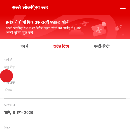
सस्ते लोकप्रिय रूट
हनोई से हो ची मिन्ह तक सस्ती फ्लाइट खोजें
अपने पसंदीदा स्थान पर विशेष उड़ान सौदों का आनंद लें। अब
अपनी बुकिंग शुरू करें!
वन वे
राउंड ट्रिप
मल्टी-सिटी
यहाँ से
मूल देश
यहाँ तक
गंतव्य
प्रस्थान
शनि, 8 अग॰ 2026
रिटर्न