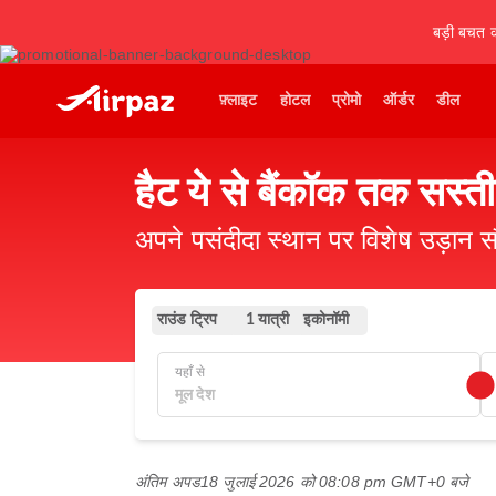
बड़ी बचत कर
फ़्लाइट
होटल
प्रोमो
ऑर्डर
डील
हैट ये से बैंकॉक तक सस्ती
अपने पसंदीदा स्थान पर विशेष उड़ान स
राउंड ट्रिप
इकोनॉमी
1 यात्री
यहाँ से
अंतिम अपड
18 जुलाई 2026 को 08:08 pm GMT+0 बजे