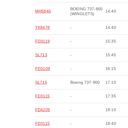
BOEING 737-800
MH5840
14:40
(WINGLETS)
TK8478
-
14:40
FD3119
-
15:35
SL713
-
15:45
FD3109
-
16:15
SL715
Boeing 737-900
17:10
FD3115
-
17:35
FD4205
-
18:10
FD3115
-
18:40