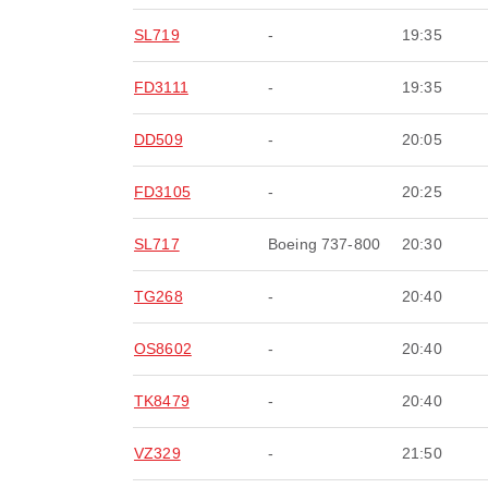
SL719
-
19:35
FD3111
-
19:35
DD509
-
20:05
FD3105
-
20:25
SL717
Boeing 737-800
20:30
TG268
-
20:40
OS8602
-
20:40
TK8479
-
20:40
VZ329
-
21:50