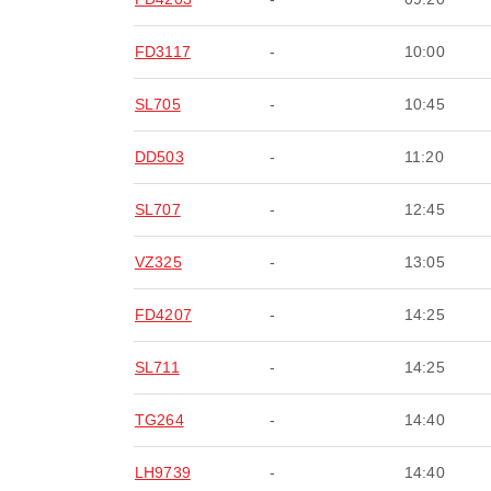
FD3117
-
10:00
SL705
-
10:45
DD503
-
11:20
SL707
-
12:45
VZ325
-
13:05
FD4207
-
14:25
SL711
-
14:25
TG264
-
14:40
LH9739
-
14:40