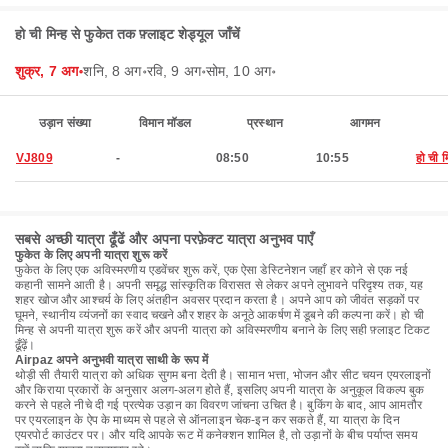
हो ची मिन्ह से फुकेत तक फ़्लाइट शेड्यूल जाँचें
शुक्र, 7 अग॰
शनि, 8 अग॰
रवि, 9 अग॰
सोम, 10 अग॰
उड़ान संख्या
विमान मॉडल
प्रस्थान
आगमन
VJ809
-
08:50
10:55
हो ची म
सबसे अच्छी यात्रा ढूँढें और अपना परफ़ेक्ट यात्रा अनुभव पाएँ
फुकेत के लिए अपनी यात्रा शुरू करें
फुकेत के लिए एक अविस्मरणीय एडवेंचर शुरू करें, एक ऐसा डेस्टिनेशन जहाँ हर कोने से एक नई
कहानी सामने आती है। अपनी समृद्ध सांस्कृतिक विरासत से लेकर अपने लुभावने परिदृश्य तक, यह
शहर खोज और आश्चर्य के लिए अंतहीन अवसर प्रदान करता है। अपने आप को जीवंत सड़कों पर
घूमने, स्थानीय व्यंजनों का स्वाद चखने और शहर के अनूठे आकर्षण में डूबने की कल्पना करें। हो ची
मिन्ह से अपनी यात्रा शुरू करें और अपनी यात्रा को अविस्मरणीय बनाने के लिए सही फ़्लाइट टिकट
ढूँढ़ें।
Airpaz अपने अनुभवी यात्रा साथी के रूप में
थोड़ी सी तैयारी यात्रा को अधिक सुगम बना देती है। सामान भत्ता, भोजन और सीट चयन एयरलाइनों
और किराया प्रकारों के अनुसार अलग-अलग होते हैं, इसलिए अपनी यात्रा के अनुकूल विकल्प बुक
करने से पहले नीचे दी गई प्रत्येक उड़ान का विवरण जांचना उचित है। बुकिंग के बाद, आप आमतौर
पर एयरलाइन के ऐप के माध्यम से पहले से ऑनलाइन चेक-इन कर सकते हैं, या यात्रा के दिन
एयरपोर्ट काउंटर पर। और यदि आपके रूट में कनेक्शन शामिल है, तो उड़ानों के बीच पर्याप्त समय