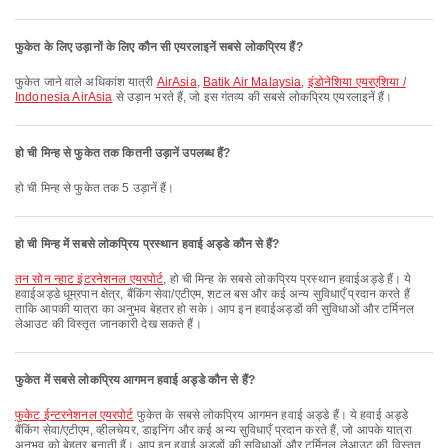
फुकेत के लिए उड़ानों के लिए कौन सी एयरलाइनें सबसे लोकप्रिय हैं?
फुकेत जाने वाले अधिकांश यात्री
AirAsia
,
Batik Air Malaysia
,
इंडोनेशिया एयरएशिया /
Indonesia AirAsia
से उड़ान भरते हैं, जो इस गंतव्य की सबसे लोकप्रिय एयरलाइनें हैं।
हो ची मिन्ह से फुकेत तक कितनी उड़ानें उपलब्ध हैं?
हो ची मिन्ह से फुकेत तक 5 उड़ानें हैं।
हो ची मिन्ह में सबसे लोकप्रिय प्रस्थान हवाई अड्डे कौन से हैं?
तन सोन न्हाट इंटरनेशनल एयरपोर्ट
, हो ची मिन्ह के सबसे लोकप्रिय प्रस्थान हवाईअड्डे हैं। ये
हवाईअड्डे धूम्रपान क्षेत्र, बैंकिंग सेवा/एटीएम, शटल बस और कई अन्य सुविधाएँ प्रदान करते हैं
ताकि आपकी यात्रा का अनुभव बेहतर हो सके। आप इन हवाईअड्डों की सुविधाओं और टर्मिनल
लेआउट की विस्तृत जानकारी देख सकते हैं।
फुकेत में सबसे लोकप्रिय आगमन हवाई अड्डे कौन से हैं?
फुकेट ईन्टरनेशनल एयरपोर्ट
फुकेत के सबसे लोकप्रिय आगमन हवाई अड्डे हैं। ये हवाई अड्डे
बैंकिंग सेवा/एटीएम, व्हीलचेयर, डाइनिंग और कई अन्य सुविधाएँ प्रदान करते हैं, जो आपके यात्रा
अनुभव को बेहतर बनाती हैं। आप इन हवाई अड्डों की सुविधाओं और टर्मिनल लेआउट की विस्तृत