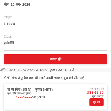
सोम, 10 अग॰ 2026
यात्रियों
1 वयस्‍क
Class
इकोनॉमी
फ़्लाइट ढूँढें
अंतिम अपड
6 अगस्त 2026 को 05:55 pm GMT+0 बजे
हो ची मिन्ह से फुकेत तक की सबसे अच्छी फ्लाइट बुक करें और पाएं
हो ची मिन्ह (SGN)
फुकेत (HKT)
यहाँ से शुरू करें
US$ 68.85
बुध, 30 सित॰
डाइरैक्ट
मूल्य/यात्री
Vietjet Air
बुक करें