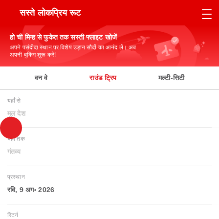
सस्ते लोकप्रिय रूट
हो ची मिन्ह से फुकेत तक सस्ती फ्लाइट खोजें
अपने पसंदीदा स्थान पर विशेष उड़ान सौदों का आनंद लें। अब
अपनी बुकिंग शुरू करें!
वन वे
राउंड ट्रिप
मल्टी-सिटी
यहाँ से
मूल देश
यहाँ तक
गंतव्य
प्रस्थान
रवि, 9 अग॰ 2026
रिटर्न