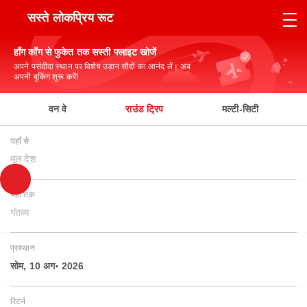
सस्ते लोकप्रिय रूट
हाँग काँग से फुकेत तक सस्ती फ्लाइट खोजें
अपने पसंदीदा स्थान पर विशेष उड़ान सौदों का आनंद लें। अब
अपनी बुकिंग शुरू करें!
वन वे
राउंड ट्रिप
मल्टी-सिटी
यहाँ से
मूल देश
यहाँ तक
गंतव्य
प्रस्थान
सोम, 10 अग॰ 2026
रिटर्न