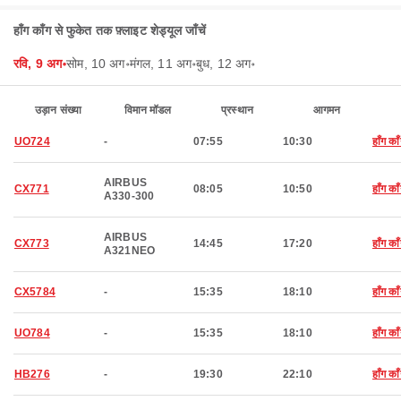
हाँग काँग से फुकेत तक फ़्लाइट शेड्यूल जाँचें
रवि, 9 अग॰
सोम, 10 अग॰
मंगल, 11 अग॰
बुध, 12 अग॰
उड़ान संख्या
विमान मॉडल
प्रस्थान
आगमन
UO724
-
07:55
10:30
हाँग का
AIRBUS
CX771
08:05
10:50
हाँग का
A330-300
AIRBUS
CX773
14:45
17:20
हाँग का
A321NEO
CX5784
-
15:35
18:10
हाँग का
UO784
-
15:35
18:10
हाँग का
HB276
-
19:30
22:10
हाँग का