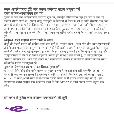
सबसे अच्छी यात्रा ढूँढें और अपना परफ़ेक्ट यात्रा अनुभव पाएँ
फुकेत के लिए अपनी यात्रा शुरू करें
फुकेत के लिए एक अविस्मरणीय एडवेंचर शुरू करें, एक ऐसा डेस्टिनेशन जहाँ हर कोने से एक नई
कहानी सामने आती है। अपनी समृद्ध सांस्कृतिक विरासत से लेकर अपने लुभावने परिदृश्य तक, यह
शहर खोज और आश्चर्य के लिए अंतहीन अवसर प्रदान करता है। अपने आप को जीवंत सड़कों पर
घूमने, स्थानीय व्यंजनों का स्वाद चखने और शहर के अनूठे आकर्षण में डूबने की कल्पना करें। हाँग
काँग से अपनी यात्रा शुरू करें और अपनी यात्रा को अविस्मरणीय बनाने के लिए सही फ़्लाइट टिकट
ढूँढ़ें।
Airpaz अपने अनुभवी यात्रा साथी के रूप में
थोड़ी सी तैयारी यात्रा को अधिक सुगम बना देती है। सामान भत्ता, भोजन और सीट चयन एयरलाइनों
और किराया प्रकारों के अनुसार अलग-अलग होते हैं, इसलिए अपनी यात्रा के अनुकूल विकल्प बुक
करने से पहले नीचे दी गई प्रत्येक उड़ान का विवरण जांचना उचित है। बुकिंग के बाद, आप आमतौर
पर एयरलाइन के ऐप के माध्यम से पहले से ऑनलाइन चेक-इन कर सकते हैं, या यात्रा के दिन
एयरपोर्ट काउंटर पर। और यदि आपके रूट में कनेक्शन शामिल है, तो उड़ानों के बीच पर्याप्त समय
रखें ताकि यात्रा तनावमुक्त रहे।
फुकेत के लिए सबसे सस्ता फ्लाइट टिकट प्राप्त करें
Airpaz विशेष सौदे और विशेष प्रस्ताव प्रदान करता है, जिससे आप अविश्वसनीय कीमतों पर
अपना टिकट बुक कर सकते हैं। गुणवत्ता या सुविधा पर कमी किए बिना छूट दरों का लाभ उठाएं।
Airpaz के साथ, अपने सपने के स्थान पर यात्रा करना कभी इतना आसान नहीं रहा है। एक
असाधारण यात्रा अनुभव और अद्वितीय बचत के लिए Airpaz के साथ अपनी सस्ती उड़ान बुक
करें।
हाँग काँग से फुकेत तक उपलब्ध एयरलाइनों की सूची
HKExpress