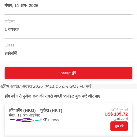
मंगल, 11 अग॰ 2026
यात्रियों
1 वयस्‍क
Class
इकोनॉमी
फ़्लाइट ढूँढें
अंतिम अपड
8 अगस्त 2026 को 11:16 pm GMT+0 बजे
हाँग काँग से फुकेत तक की सबसे अच्छी फ्लाइट बुक करें और पाएं
हाँग काँग (HKG)
फुकेत (HKT)
यहाँ से शुरू करें
US$ 105.72
मंगल, 11 अग॰
डाइरैक्ट
मूल्य/यात्री
HKExpress
बुक करें