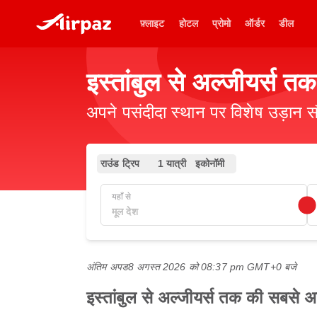
फ़्लाइट
होटल
प्रोमो
ऑर्डर
डील
इस्तांबुल से अल्जीयर्स तक
अपने पसंदीदा स्थान पर विशेष उड़ान स
राउंड ट्रिप
1 यात्री
इकोनॉमी
यहाँ से
अंतिम अपड
8 अगस्त 2026 को 08:37 pm GMT+0 बजे
इस्तांबुल से अल्जीयर्स तक की सबसे अच