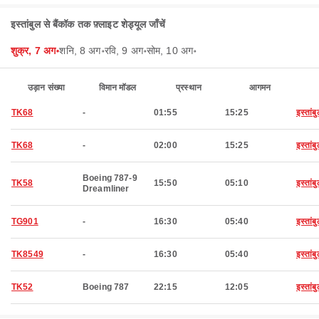
इस्तांबुल से बैंकॉक तक फ़्लाइट शेड्यूल जाँचें
शुक्र, 7 अग॰
शनि, 8 अग॰
रवि, 9 अग॰
सोम, 10 अग॰
उड़ान संख्या
विमान मॉडल
प्रस्थान
आगमन
TK68
-
01:55
15:25
इस्तांब
TK68
-
02:00
15:25
इस्तांब
Boeing 787-9
TK58
15:50
05:10
इस्तांब
Dreamliner
TG901
-
16:30
05:40
इस्तांब
TK8549
-
16:30
05:40
इस्तांब
TK52
Boeing 787
22:15
12:05
इस्तांब