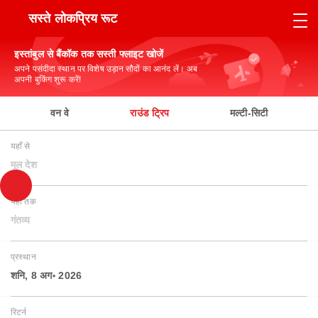
सस्ते लोकप्रिय रूट
इस्तांबुल से बैंकॉक तक सस्ती फ्लाइट खोजें
अपने पसंदीदा स्थान पर विशेष उड़ान सौदों का आनंद लें। अब
अपनी बुकिंग शुरू करें!
वन वे
राउंड ट्रिप
मल्टी-सिटी
यहाँ से
मूल देश
यहाँ तक
गंतव्य
प्रस्थान
शनि, 8 अग॰ 2026
रिटर्न