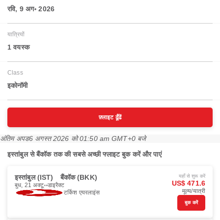
रवि, 9 अग॰ 2026
यात्रियों
1 वयस्‍क
Class
इकोनॉमी
फ़्लाइट ढूँढें
अंतिम अपड
6 अगस्त 2026 को 01:50 am GMT+0 बजे
इस्तांबुल से बैंकॉक तक की सबसे अच्छी फ्लाइट बुक करें और पाएं
इस्तांबुल (IST)
बैंकॉक (BKK)
यहाँ से शुरू करें
US$ 471.6
बुध, 21 अक्टू॰
डाइरैक्ट
मूल्य/यात्री
टर्किश एयरलाइंस
बुक करें