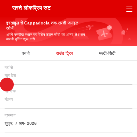
सस्ते लोकप्रिय रूट
इस्तांबुल से Cappadocia तक सस्ती फ्लाइट
खोजें
अपने पसंदीदा स्थान पर विशेष उड़ान सौदों का आनंद लें। अब
अपनी बुकिंग शुरू करें!
वन वे
राउंड ट्रिप
मल्टी-सिटी
यहाँ से
मूल देश
यहाँ तक
गंतव्य
प्रस्थान
शुक्र, 7 अग॰ 2026