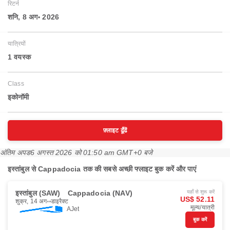
रिटर्न
शनि, 8 अग॰ 2026
यात्रियों
1 वयस्‍क
Class
इकोनॉमी
फ़्लाइट ढूँढें
अंतिम अपड
6 अगस्त 2026 को 01:50 am GMT+0 बजे
इस्तांबुल से Cappadocia तक की सबसे अच्छी फ्लाइट बुक करें और पाएं
इस्तांबुल (SAW)
Cappadocia (NAV)
यहाँ से शुरू करें
US$ 52.11
शुक्र, 14 अग॰
डाइरैक्ट
मूल्य/यात्री
AJet
बुक करें