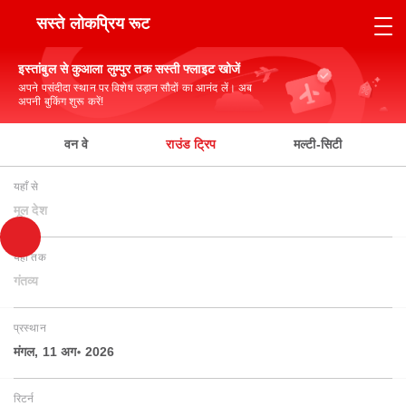
सस्ते लोकप्रिय रूट
इस्तांबुल से कुआला लुम्पुर तक सस्ती फ्लाइट खोजें
अपने पसंदीदा स्थान पर विशेष उड़ान सौदों का आनंद लें। अब
अपनी बुकिंग शुरू करें!
वन वे
राउंड ट्रिप
मल्टी-सिटी
यहाँ से
मूल देश
यहाँ तक
गंतव्य
प्रस्थान
मंगल, 11 अग॰ 2026
रिटर्न