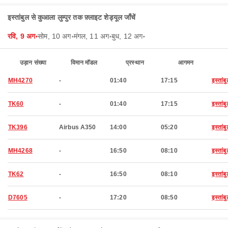
इस्तांबुल से कुआला लुम्पुर तक फ़्लाइट शेड्यूल जाँचें
रवि, 9 अग॰
सोम, 10 अग॰
मंगल, 11 अग॰
बुध, 12 अग॰
उड़ान संख्या
विमान मॉडल
प्रस्थान
आगमन
MH4270
-
01:40
17:15
इस्तांब
TK60
-
01:40
17:15
इस्तांब
TK396
Airbus A350
14:00
05:20
इस्तांब
MH4268
-
16:50
08:10
इस्तांब
TK62
-
16:50
08:10
इस्तांब
D7605
-
17:20
08:50
इस्तांब