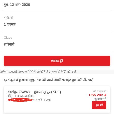
बुध, 12 अग॰ 2026
यात्रियों
1 वयस्‍क
Class
इकोनॉमी
फ़्लाइट ढूँढें
अंतिम अपड
8 अगस्त 2026 को 07:31 pm GMT+0 बजे
इस्तांबुल से कुआला लुम्पुर तक की सबसे अच्छी फ्लाइट बुक करें और पाएं
इस्तांबुल (SAW)
कुआला लुम्पुर (KUL)
यहाँ से शुरू करें
US$ 245.4
रवि, 11 अक्टू॰
डाइरैक्ट
मूल्य/यात्री
एयर एशिया एक्स
बुक करें