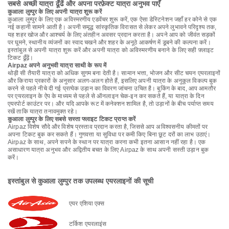
सबसे अच्छी यात्रा ढूँढें और अपना परफ़ेक्ट यात्रा अनुभव पाएँ
कुआला लुम्पुर के लिए अपनी यात्रा शुरू करें
कुआला लुम्पुर के लिए एक अविस्मरणीय एडवेंचर शुरू करें, एक ऐसा डेस्टिनेशन जहाँ हर कोने से एक
नई कहानी सामने आती है। अपनी समृद्ध सांस्कृतिक विरासत से लेकर अपने लुभावने परिदृश्य तक,
यह शहर खोज और आश्चर्य के लिए अंतहीन अवसर प्रदान करता है। अपने आप को जीवंत सड़कों
पर घूमने, स्थानीय व्यंजनों का स्वाद चखने और शहर के अनूठे आकर्षण में डूबने की कल्पना करें।
इस्तांबुल से अपनी यात्रा शुरू करें और अपनी यात्रा को अविस्मरणीय बनाने के लिए सही फ़्लाइट
टिकट ढूँढ़ें।
Airpaz अपने अनुभवी यात्रा साथी के रूप में
थोड़ी सी तैयारी यात्रा को अधिक सुगम बना देती है। सामान भत्ता, भोजन और सीट चयन एयरलाइनों
और किराया प्रकारों के अनुसार अलग-अलग होते हैं, इसलिए अपनी यात्रा के अनुकूल विकल्प बुक
करने से पहले नीचे दी गई प्रत्येक उड़ान का विवरण जांचना उचित है। बुकिंग के बाद, आप आमतौर
पर एयरलाइन के ऐप के माध्यम से पहले से ऑनलाइन चेक-इन कर सकते हैं, या यात्रा के दिन
एयरपोर्ट काउंटर पर। और यदि आपके रूट में कनेक्शन शामिल है, तो उड़ानों के बीच पर्याप्त समय
रखें ताकि यात्रा तनावमुक्त रहे।
कुआला लुम्पुर के लिए सबसे सस्ता फ्लाइट टिकट प्राप्त करें
Airpaz विशेष सौदे और विशेष प्रस्ताव प्रदान करता है, जिससे आप अविश्वसनीय कीमतों पर
अपना टिकट बुक कर सकते हैं। गुणवत्ता या सुविधा पर कमी किए बिना छूट दरों का लाभ उठाएं।
Airpaz के साथ, अपने सपने के स्थान पर यात्रा करना कभी इतना आसान नहीं रहा है। एक
असाधारण यात्रा अनुभव और अद्वितीय बचत के लिए Airpaz के साथ अपनी सस्ती उड़ान बुक
करें।
इस्तांबुल से कुआला लुम्पुर तक उपलब्ध एयरलाइनों की सूची
एयर एशिया एक्स
टर्किश एयरलाइंस