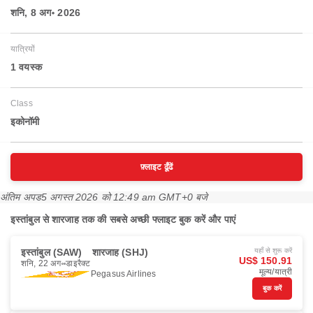
शनि, 8 अग॰ 2026
यात्रियों
1 वयस्‍क
Class
इकोनॉमी
फ़्लाइट ढूँढें
अंतिम अपड
5 अगस्त 2026 को 12:49 am GMT+0 बजे
इस्तांबुल से शारजाह तक की सबसे अच्छी फ्लाइट बुक करें और पाएं
इस्तांबुल (SAW)
शारजाह (SHJ)
यहाँ से शुरू करें
US$ 150.91
शनि, 22 अग॰
डाइरैक्ट
मूल्य/यात्री
Pegasus Airlines
बुक करें