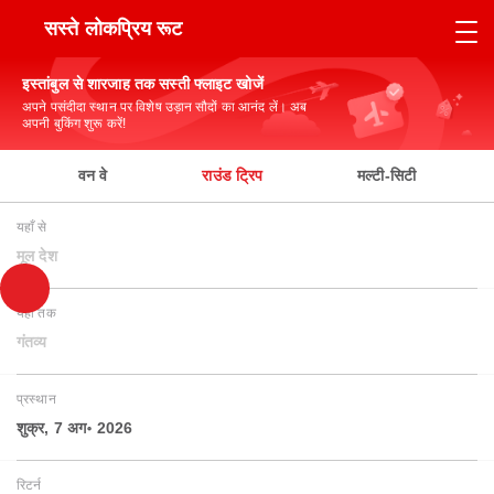
सस्ते लोकप्रिय रूट
इस्तांबुल से शारजाह तक सस्ती फ्लाइट खोजें
अपने पसंदीदा स्थान पर विशेष उड़ान सौदों का आनंद लें। अब
अपनी बुकिंग शुरू करें!
वन वे
राउंड ट्रिप
मल्टी-सिटी
यहाँ से
मूल देश
यहाँ तक
गंतव्य
प्रस्थान
शुक्र, 7 अग॰ 2026
रिटर्न