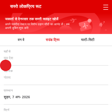
सस्ते लोकप्रिय रूट
जकार्ता से देनपसार तक सस्ती फ्लाइट खोजें
अपने पसंदीदा स्थान पर विशेष उड़ान सौदों का आनंद लें। अब
अपनी बुकिंग शुरू करें!
वन वे
राउंड ट्रिप
मल्टी-सिटी
यहाँ से
मूल देश
यहाँ तक
गंतव्य
प्रस्थान
शुक्र, 7 अग॰ 2026
रिटर्न