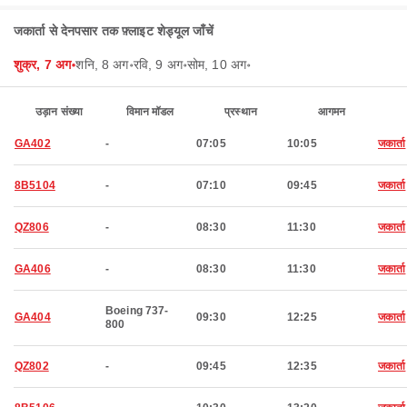
जकार्ता से देनपसार तक फ़्लाइट शेड्यूल जाँचें
शुक्र, 7 अग॰
शनि, 8 अग॰
रवि, 9 अग॰
सोम, 10 अग॰
उड़ान संख्या
विमान मॉडल
प्रस्थान
आगमन
GA402
-
07:05
10:05
जकार्ता
8B5104
-
07:10
09:45
जकार्ता
QZ806
-
08:30
11:30
जकार्ता
GA406
-
08:30
11:30
जकार्ता
Boeing 737-
GA404
09:30
12:25
जकार्ता
800
QZ802
-
09:45
12:35
जकार्ता