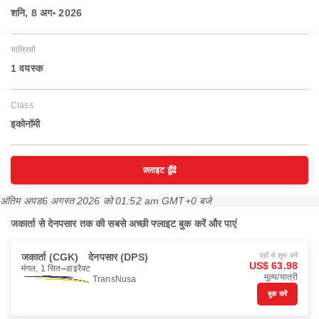
शनि, 8 अग॰ 2026
यात्रियों
1 वयस्‍क
Class
इकोनॉमी
फ़्लाइट ढूँढें
अंतिम अपड
6 अगस्त 2026 को 01:52 am GMT+0 बजे
जकार्ता से देनपसार तक की सबसे अच्छी फ्लाइट बुक करें और पाएं
जकार्ता (CGK)
देनपसार (DPS)
यहाँ से शुरू करें
US$ 63.98
मंगल, 1 सित॰
डाइरैक्ट
मूल्य/यात्री
TransNusa
बुक करें