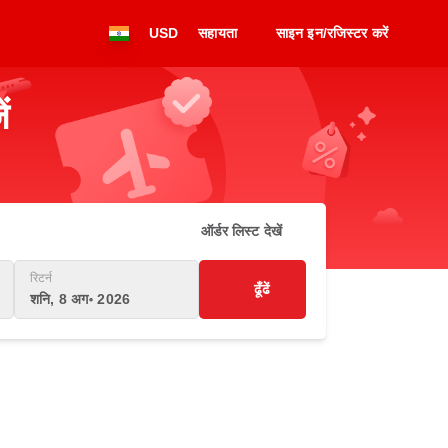
USD
सहायता
साइन इन/रजिस्टर करें
ं
ऑर्डर लिस्ट देखें
रिटर्न
ढूँढें
शनि, 8 अग॰ 2026