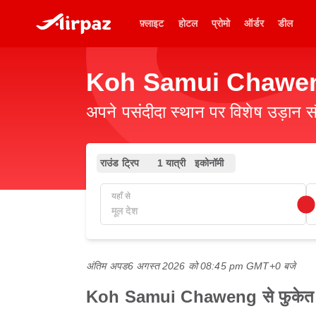
फ़्लाइट
होटल
प्रोमो
ऑर्डर
डील
Koh Samui Chaweng स
अपने पसंदीदा स्थान पर विशेष उड़ान स
राउंड ट्रिप
1 यात्री
इकोनॉमी
यहाँ से
अंतिम अपड
6 अगस्त 2026 को 08:45 pm GMT+0 बजे
Koh Samui Chaweng से फुकेत तक 