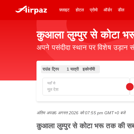
फ़्लाइट
होटल
प्रोमो
ऑर्डर
डील
कुआला लुम्पुर से कोटा भ
अपने पसंदीदा स्थान पर विशेष उड़ान स
राउंड ट्रिप
1 यात्री
इकोनॉमी
यहाँ से
अंतिम अपड
6 अगस्त 2026 को 07:55 pm GMT+0 बजे
कुआला लुम्पुर से कोटा भरू तक की सबस