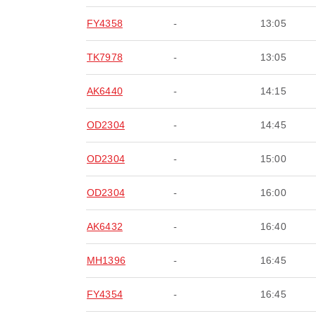
FY4358
-
13:05
TK7978
-
13:05
AK6440
-
14:15
OD2304
-
14:45
OD2304
-
15:00
OD2304
-
16:00
AK6432
-
16:40
MH1396
-
16:45
FY4354
-
16:45