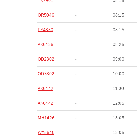
TK7901
-
08:15
QR5046
-
08:15
FY4350
-
08:15
AK6436
-
08:25
OD2302
-
09:00
OD7302
-
10:00
AK6442
-
11:00
AK6442
-
12:05
MH1426
-
13:05
WY5640
-
13:05