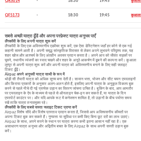
QR5014
-
18:30
19:45
कुआला ल
QF5173
-
18:30
19:45
कुआला ल
सबसे अच्छी यात्रा ढूँढें और अपना परफ़ेक्ट यात्रा अनुभव पाएँ
लैंगकॉवी के लिए अपनी यात्रा शुरू करें
लैंगकॉवी के लिए एक अविस्मरणीय एडवेंचर शुरू करें, एक ऐसा डेस्टिनेशन जहाँ हर कोने से एक नई
कहानी सामने आती है। अपनी समृद्ध सांस्कृतिक विरासत से लेकर अपने लुभावने परिदृश्य तक, यह
शहर खोज और आश्चर्य के लिए अंतहीन अवसर प्रदान करता है। अपने आप को जीवंत सड़कों पर
घूमने, स्थानीय व्यंजनों का स्वाद चखने और शहर के अनूठे आकर्षण में डूबने की कल्पना करें। कुआला
लुम्पुर से अपनी यात्रा शुरू करें और अपनी यात्रा को अविस्मरणीय बनाने के लिए सही फ़्लाइट
टिकट ढूँढ़ें।
Airpaz अपने अनुभवी यात्रा साथी के रूप में
थोड़ी सी तैयारी यात्रा को अधिक सुगम बना देती है। सामान भत्ता, भोजन और सीट चयन एयरलाइनों
और किराया प्रकारों के अनुसार अलग-अलग होते हैं, इसलिए अपनी यात्रा के अनुकूल विकल्प बुक
करने से पहले नीचे दी गई प्रत्येक उड़ान का विवरण जांचना उचित है। बुकिंग के बाद, आप आमतौर
पर एयरलाइन के ऐप के माध्यम से पहले से ऑनलाइन चेक-इन कर सकते हैं, या यात्रा के दिन
एयरपोर्ट काउंटर पर। और यदि आपके रूट में कनेक्शन शामिल है, तो उड़ानों के बीच पर्याप्त समय
रखें ताकि यात्रा तनावमुक्त रहे।
लैंगकॉवी के लिए सबसे सस्ता फ्लाइट टिकट प्राप्त करें
Airpaz विशेष सौदे और विशेष प्रस्ताव प्रदान करता है, जिससे आप अविश्वसनीय कीमतों पर
अपना टिकट बुक कर सकते हैं। गुणवत्ता या सुविधा पर कमी किए बिना छूट दरों का लाभ उठाएं।
Airpaz के साथ, अपने सपने के स्थान पर यात्रा करना कभी इतना आसान नहीं रहा है। एक
असाधारण यात्रा अनुभव और अद्वितीय बचत के लिए Airpaz के साथ अपनी सस्ती उड़ान बुक
करें।