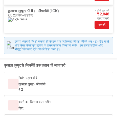
यहाँ से शुरू करें
कुआला लुम्पुर (KUL)
लैंगकॉवी (LGK)
₹ 2,848
बुध, 23 सित॰
डाइरैक्ट
मूल्य/यात्री
AirAsia
बुक करें
कृपया ध्यान दें कि हो सकता है कि इस पेज पर लिस्ट की गई कीमतें अप - टू - डेट न हों
और बिना किसी पूर्व सूचना के इसमें बदलाव किया जा सके। हम सबसे सटीक और
मौजूदा जानकारी देने की कोशिश करते हैं।
कुआला लुम्पुर से लैंगकॉवी तक उड़ान की जानकारी
विशेष उड़ान सौदे
कुआला लुम्पुर - लैंगकॉवी
₹ 2
सबसे कम किराया वाला महीना
सित.