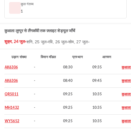
कुल गंतव्य
1
कुआला लुम्पुर से लैंगकॉवी तक फ़्लाइट शेड्यूल जाँचें
शनि, 25 जुल॰
रवि, 26 जुल॰
सोम, 27 जुल॰
शुक्र, 24 जुल॰
उड़ान संख्या
विमान मॉडल
प्रस्थान
आगमन
AK6306
-
08:30
09:35
कुआला ल
AK6306
-
08:40
09:45
कुआला ल
QR5011
-
09:25
10:35
कुआला ल
MH1432
-
09:25
10:35
कुआला ल
WY5652
-
09:25
10:35
कुआला ल