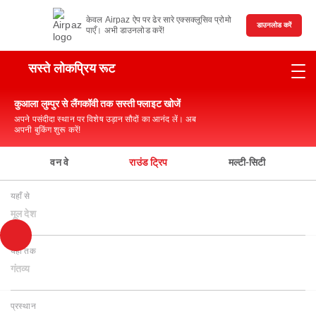
केवल Airpaz ऐप पर ढेर सारे एक्सक्लूसिव प्रोमो
डाउनलोड करें
पाएँ। अभी डाउनलोड करें!
सस्ते लोकप्रिय रूट
कुआला लुम्पुर से लैंगकॉवी तक सस्ती फ्लाइट खोजें
अपने पसंदीदा स्थान पर विशेष उड़ान सौदों का आनंद लें। अब
अपनी बुकिंग शुरू करें!
वन वे
राउंड ट्रिप
मल्टी-सिटी
यहाँ से
मूल देश
यहाँ तक
गंतव्य
प्रस्थान