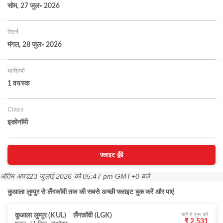
सोम, 27 जुल॰ 2026
रिटर्न
मंगल, 28 जुल॰ 2026
यात्रियों
1 वयस्‍क
Class
इकोनॉमी
फ़्लाइट ढूँढें
अंतिम अपड
23 जुलाई 2026 को 05:47 pm GMT+0 बजे
कुआला लुम्पुर से लैंगकॉवी तक की सबसे अच्छी फ्लाइट बुक करें और पाएं
यहाँ से शुरू करें
कुआला लुम्पुर (KUL)
लैंगकॉवी (LGK)
₹ 2,531