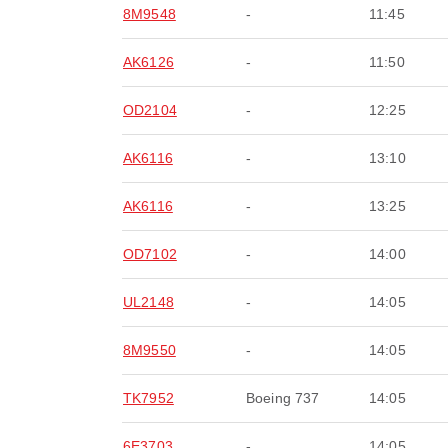
8M9548
-
11:45
AK6126
-
11:50
OD2104
-
12:25
AK6116
-
13:10
AK6116
-
13:25
OD7102
-
14:00
UL2148
-
14:05
8M9550
-
14:05
TK7952
Boeing 737
14:05
6E3703
-
14:05