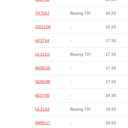
TK7667
Boeing 737
16:20
OD2108
-
16:20
6E3704
-
17:35
UL2152
Boeing 737
17:35
8M9509
-
17:35
SQ5588
-
17:35
6E3705
-
19:30
UL2162
Boeing 737
19:30
8M9517
-
19:30