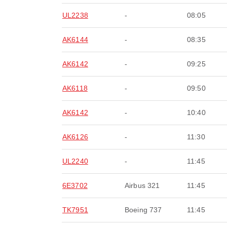
UL2238
-
08:05
AK6144
-
08:35
AK6142
-
09:25
AK6118
-
09:50
AK6142
-
10:40
AK6126
-
11:30
UL2240
-
11:45
6E3702
Airbus 321
11:45
TK7951
Boeing 737
11:45