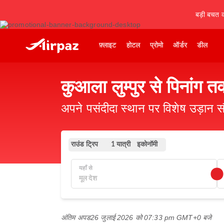
बड़ी बचत कर
फ़्लाइट
होटल
प्रोमो
ऑर्डर
डील
कुआला लुम्पुर से पिनांग त
अपने पसंदीदा स्थान पर विशेष उड़ान स
राउंड ट्रिप
इकोनॉमी
1 यात्री
यहाँ से
अंतिम अपड
26 जुलाई 2026 को 07:33 pm GMT+0 बजे