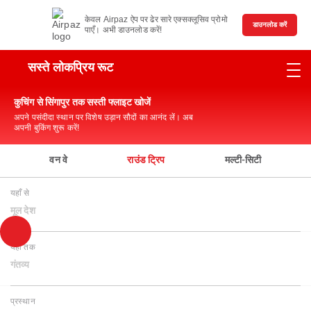
केवल Airpaz ऐप पर ढेर सारे एक्सक्लूसिव प्रोमो
डाउनलोड करें
पाएँ। अभी डाउनलोड करें!
सस्ते लोकप्रिय रूट
कुचिंग से सिंगापुर तक सस्ती फ्लाइट खोजें
अपने पसंदीदा स्थान पर विशेष उड़ान सौदों का आनंद लें। अब
अपनी बुकिंग शुरू करें!
वन वे
राउंड ट्रिप
मल्टी-सिटी
यहाँ से
मूल देश
यहाँ तक
गंतव्य
प्रस्थान