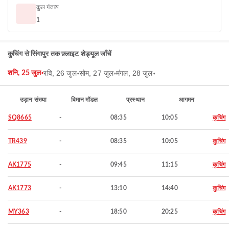
कुल गंतव्य
1
कुचिंग से सिंगापुर तक फ़्लाइट शेड्यूल जाँचें
रवि, 26 जुल॰
सोम, 27 जुल॰
मंगल, 28 जुल॰
शनि, 25 जुल॰
उड़ान संख्या
विमान मॉडल
प्रस्थान
आगमन
SQ8665
-
08:35
10:05
कुचिंग
TR439
-
08:35
10:05
कुचिंग
AK1775
-
09:45
11:15
कुचिंग
AK1773
-
13:10
14:40
कुचिंग
MY363
-
18:50
20:25
कुचिंग