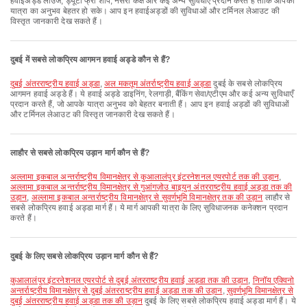
हवाईअड्डे लाउंज, ड्यूटी फ्री शॉप, नर्सरी कक्ष और कई अन्य सुविधाएँ प्रदान करते हैं ताकि आपकी
यात्रा का अनुभव बेहतर हो सके। आप इन हवाईअड्डों की सुविधाओं और टर्मिनल लेआउट की
विस्तृत जानकारी देख सकते हैं।
दुबई में सबसे लोकप्रिय आगमन हवाई अड्डे कौन से हैं?
दुबई अंतरराष्ट्रीय हवाई अड्डा
,
अल मकतूम अंतर्राष्ट्रीय हवाई अड्डा
दुबई के सबसे लोकप्रिय
आगमन हवाई अड्डे हैं। ये हवाई अड्डे डाइनिंग, रेलगाड़ी, बैंकिंग सेवा/एटीएम और कई अन्य सुविधाएँ
प्रदान करते हैं, जो आपके यात्रा अनुभव को बेहतर बनाती हैं। आप इन हवाई अड्डों की सुविधाओं
और टर्मिनल लेआउट की विस्तृत जानकारी देख सकते हैं।
लाहौर से सबसे लोकप्रिय उड़ान मार्ग कौन से हैं?
अल्लामा इकबाल अन्तर्राष्ट्रीय विमानक्षेत्र से कुआलालंपुर इंटरनेशनल एयरपोर्ट तक की उड़ान
,
अल्लामा इकबाल अन्तर्राष्ट्रीय विमानक्षेत्र से गुआंगज़ोउ बाइयुन अंतरराष्ट्रीय हवाई अड्डा तक की
उड़ान
,
अल्लामा इकबाल अन्तर्राष्ट्रीय विमानक्षेत्र से सुवर्णभूमि विमानक्षेत्र तक की उड़ान
लाहौर से
सबसे लोकप्रिय हवाई अड्डा मार्ग हैं। ये मार्ग आपकी यात्रा के लिए सुविधाजनक कनेक्शन प्रदान
करते हैं।
दुबई के लिए सबसे लोकप्रिय उड़ान मार्ग कौन से हैं?
कुआलालंपुर इंटरनेशनल एयरपोर्ट से दुबई अंतरराष्ट्रीय हवाई अड्डा तक की उड़ान
,
निनॉय एक्विनो
अन्तर्राष्ट्रीय विमानक्षेत्र से दुबई अंतरराष्ट्रीय हवाई अड्डा तक की उड़ान
,
सुवर्णभूमि विमानक्षेत्र से
दुबई अंतरराष्ट्रीय हवाई अड्डा तक की उड़ान
दुबई के लिए सबसे लोकप्रिय हवाई अड्डा मार्ग हैं। ये