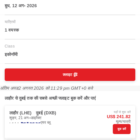
बुध, 12 अग॰ 2026
यात्रियों
1 वयस्‍क
Class
इकोनॉमी
फ़्लाइट ढूँढें
अंतिम अपड
2 अगस्त 2026 को 11:29 pm GMT+0 बजे
लाहौर से दुबई तक की सबसे अच्छी फ्लाइट बुक करें और पाएं
लाहौर (LHE)
दुबई (DXB)
यहाँ से शुरू करें
US$ 241.82
शुक्र, 21 अग॰
डाइरैक्ट
मूल्य/यात्री
एयर ब्लू
बुक करें