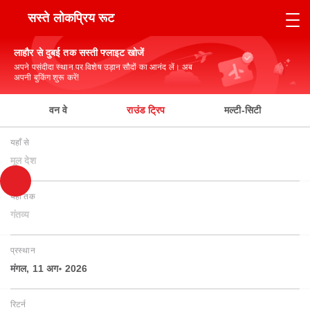
सस्ते लोकप्रिय रूट
लाहौर से दुबई तक सस्ती फ्लाइट खोजें
अपने पसंदीदा स्थान पर विशेष उड़ान सौदों का आनंद लें। अब
अपनी बुकिंग शुरू करें!
वन वे
राउंड ट्रिप
मल्टी-सिटी
यहाँ से
मूल देश
यहाँ तक
गंतव्य
प्रस्थान
मंगल, 11 अग॰ 2026
रिटर्न